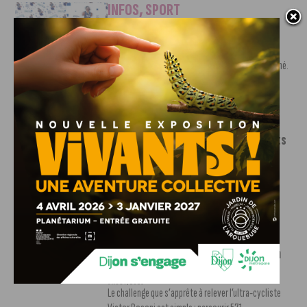
INFOS
,
SPORT
Nouvelle arrivée à la JDA Basket,
Shevon Thompson est dijonnais
7 AOÛT, 2026
Le mercato estival de la JDA n’est pas encore terminé.
Une nouvelle recrue vient...
INFOS
,
SPORT
Le DFCO dévoile ses nouveaux maillots
pour la saison 2026-2027
6 AOÛT, 2026
Le club dijonnais a présenté ses nouveaux maillots
pour son retour en Ligue 2....
INFOS
,
SPORT
Faire le tour de la Côte-d’Or à vélo en
trois jours : le défi de Victor Bosoni
5 AOÛT, 2026
Le challenge que s’apprête à relever l’ultra-cycliste