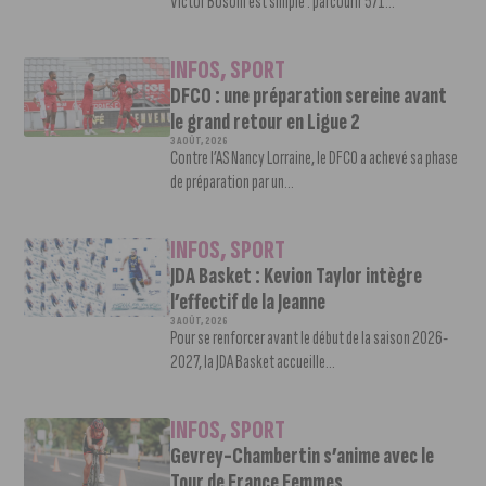
Victor Bosoni est simple : parcourir 571...
INFOS
,
SPORT
DFCO : une préparation sereine avant
le grand retour en Ligue 2
3 AOÛT, 2026
Contre l’AS Nancy Lorraine, le DFCO a achevé sa phase
de préparation par un...
INFOS
,
SPORT
JDA Basket : Kevion Taylor intègre
l’effectif de la Jeanne
3 AOÛT, 2026
Pour se renforcer avant le début de la saison 2026-
2027, la JDA Basket accueille...
INFOS
,
SPORT
Gevrey-Chambertin s’anime avec le
Tour de France Femmes