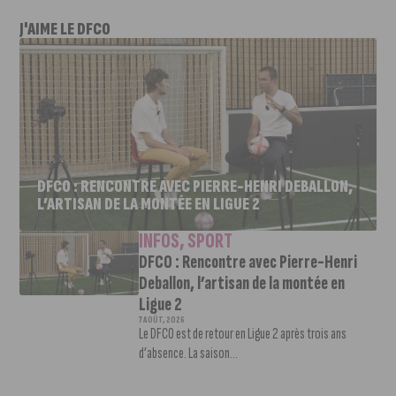
J'AIME LE DFCO
DFCO : RENCONTRE AVEC PIERRE-HENRI DEBALLON,
L’ARTISAN DE LA MONTÉE EN LIGUE 2
INFOS
,
SPORT
DFCO : Rencontre avec Pierre-Henri
Deballon, l’artisan de la montée en
Ligue 2
7 AOÛT, 2026
Le DFCO est de retour en Ligue 2 après trois ans
d’absence. La saison...