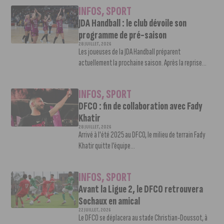
INFOS
,
SPORT
JDA Handball : le club dévoile son
programme de pré-saison
28 JUILLET, 2026
Les joueuses de la JDA Handball préparent
actuellement la prochaine saison. Après la reprise...
INFOS
,
SPORT
DFCO : fin de collaboration avec Fady
Khatir
28 JUILLET, 2026
Arrivé à l'été 2025 au DFCO, le milieu de terrain Fady
Khatir quitte l’équipe...
INFOS
,
SPORT
Avant la Ligue 2, le DFCO retrouvera
Sochaux en amical
22 JUILLET, 2026
Le DFCO se déplacera au stade Christian-Doussot, à