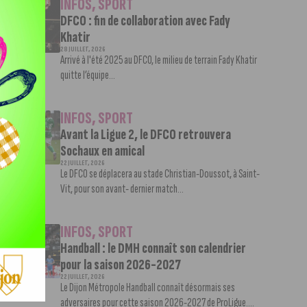
INFOS
,
SPORT
DFCO : fin de collaboration avec Fady
Khatir
28 JUILLET, 2026
Arrivé à l'été 2025 au DFCO, le milieu de terrain Fady Khatir
quitte l’équipe...
INFOS
,
SPORT
Avant la Ligue 2, le DFCO retrouvera
Sochaux en amical
22 JUILLET, 2026
Le DFCO se déplacera au stade Christian-Doussot, à Saint-
Vit, pour son avant- dernier match...
INFOS
,
SPORT
Handball : le DMH connaît son calendrier
pour la saison 2026-2027
22 JUILLET, 2026
Le Dijon Métropole Handball connaît désormais ses
adversaires pour cette saison 2026-2027 de ProLigue....