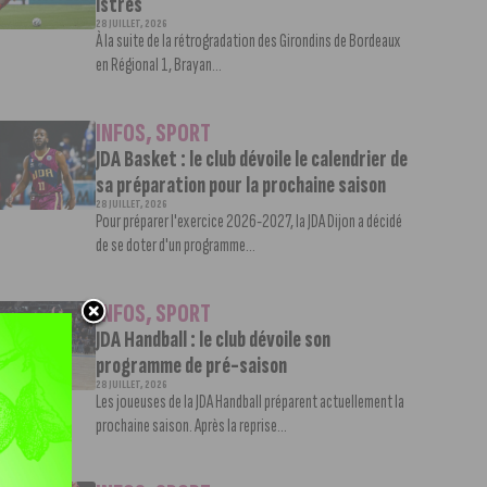
Istres
28 JUILLET, 2026
À la suite de la rétrogradation des Girondins de Bordeaux
en Régional 1, Brayan...
INFOS
,
SPORT
JDA Basket : le club dévoile le calendrier de
sa préparation pour la prochaine saison
28 JUILLET, 2026
Pour préparer l'exercice 2026-2027, la JDA Dijon a décidé
de se doter d'un programme...
INFOS
,
SPORT
JDA Handball : le club dévoile son
programme de pré-saison
28 JUILLET, 2026
Les joueuses de la JDA Handball préparent actuellement la
prochaine saison. Après la reprise...