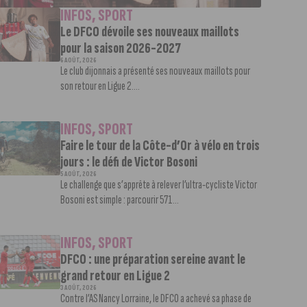
INFOS
,
SPORT
Le DFCO dévoile ses nouveaux maillots
pour la saison 2026-2027
6 AOÛT, 2026
Le club dijonnais a présenté ses nouveaux maillots pour
son retour en Ligue 2....
INFOS
,
SPORT
Faire le tour de la Côte-d’Or à vélo en trois
jours : le défi de Victor Bosoni
5 AOÛT, 2026
Le challenge que s’apprête à relever l’ultra-cycliste Victor
Bosoni est simple : parcourir 571...
INFOS
,
SPORT
DFCO : une préparation sereine avant le
grand retour en Ligue 2
3 AOÛT, 2026
Contre l’AS Nancy Lorraine, le DFCO a achevé sa phase de