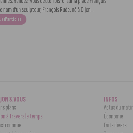
ennes. Rendez-vous cette fois-ci sur la place François
e nom d’un sculpteur, François Rude, né à Dijon...
us d’articles
IJON & VOUS
INFOS
ns plans
Actus du mati
jon à travers le temps
Économie
astronomie
Faits divers