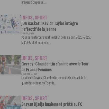
préparation par un...
INFOS
,
SPORT
JDA Basket : Kevion Taylor intègre
l’effectif de la Jeanne
3 AOÛT, 2026
Pour se renforcer avant le début de la saison 2026-2027,
la JDA Basket accueille...
INFOS
,
SPORT
Gevrey-Chambertin s’anime avec le Tour
de France Femmes
30 JUILLET, 2026
La ville de Gevrey-Chambertin accueille le départ de la
quatrième étape du Tour de...
INFOS
,
SPORT
Brayan Djadja finalement prêté au FC