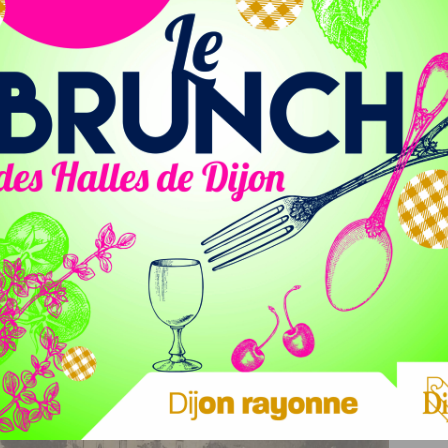
nnes. Le jardin de l’Arquebuse, LE coin de bien-être de
e au cœur de Dijon, « un magnifique...
a place Wilson