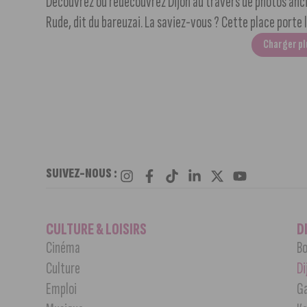
Découvrez ou redécouvrez Dijon au travers de photos anci
Rude, dit du bareuzai. La saviez-vous ? Cette place porte l
Charger pl
SUIVEZ-NOUS :
CULTURE & LOISIRS
D
Cinéma
Bo
Culture
Di
Emploi
G