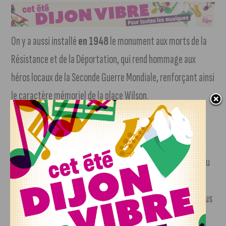
On y a aussi installé
en 1948
le monument aux morts de la
Résistance et de la Déportation, qui rend hommage aux
héros locaux de la Seconde Guerre Mondiale, renforçant ainsi
le caractère mémoriel de la place Wilson.
De nos jours, la place Wilson est un espace vivant, garni de
bancs où l’on peut s’asseoir pour admirer les saisons, jouer
aux échecs ou simplement profiter du passage tranquille du
temps. L’été, elle se transforme en cinéma en plein air,
réunissant les habitants et les visiteurs autour de films sous
les étoiles, créant des souvenirs qui durent toute une vie.