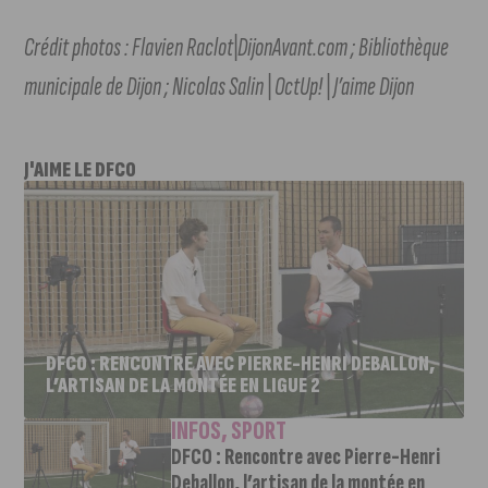
Crédit photos : Flavien Raclot|DijonAvant.com ; Bibliothèque
municipale de Dijon ; Nicolas Salin | OctUp! | J’aime Dijon
J'AIME LE DFCO
DFCO : RENCONTRE AVEC PIERRE-HENRI DEBALLON,
L’ARTISAN DE LA MONTÉE EN LIGUE 2
INFOS
,
SPORT
DFCO : Rencontre avec Pierre-Henri
Deballon, l’artisan de la montée en