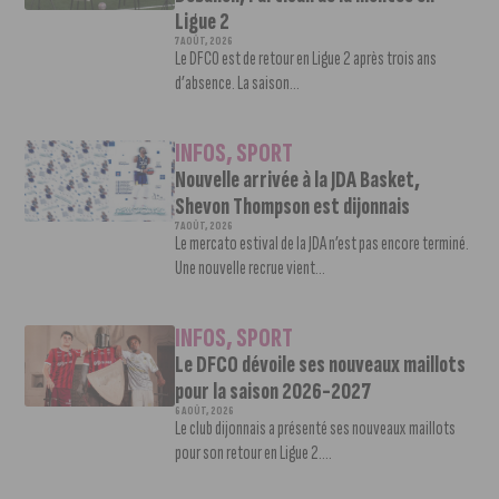
Ligue 2
7 AOÛT, 2026
Le DFCO est de retour en Ligue 2 après trois ans
d’absence. La saison...
INFOS
,
SPORT
Nouvelle arrivée à la JDA Basket,
Shevon Thompson est dijonnais
7 AOÛT, 2026
Le mercato estival de la JDA n’est pas encore terminé.
Une nouvelle recrue vient...
INFOS
,
SPORT
Le DFCO dévoile ses nouveaux maillots
pour la saison 2026-2027
6 AOÛT, 2026
Le club dijonnais a présenté ses nouveaux maillots
pour son retour en Ligue 2....