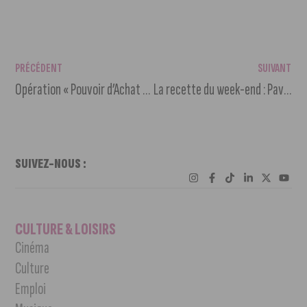
PRÉCÉDENT
SUIVANT
Opération « Pouvoir d’Achat » : 8500 habitants économisent sur l’énergie
La recette du week-end : Pavlova au pistache, bergamote et framboise
SUIVEZ-NOUS :
CULTURE & LOISIRS
Cinéma
Culture
Emploi