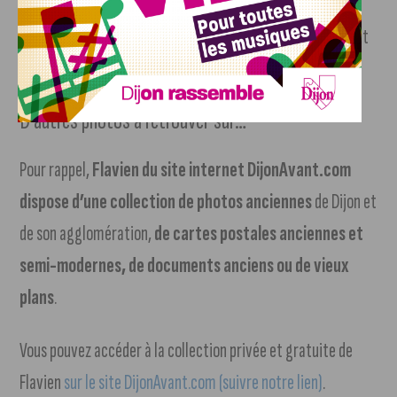
Chaque coin de la place Wilson raconte une histoire, faisant
de ce lieu un incontournable pour tous les Dijonnais.
D’autres photos à retrouver sur…
Pour rappel,
Flavien du site internet DijonAvant.com
dispose d’une collection de photos anciennes
de Dijon et
de son agglomération,
de cartes postales anciennes et
semi-modernes, de documents anciens ou de vieux
plans
.
Vous pouvez accéder à la collection privée et gratuite de
Flavien
sur le site DijonAvant.com (suivre notre lien)
.