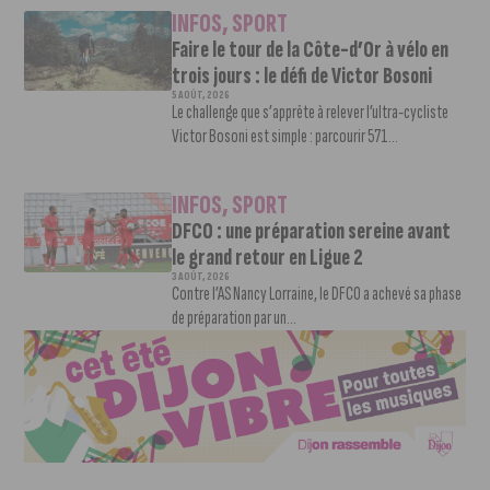
INFOS
,
SPORT
Faire le tour de la Côte-d’Or à vélo en
trois jours : le défi de Victor Bosoni
5 AOÛT, 2026
Le challenge que s’apprête à relever l’ultra-cycliste
Victor Bosoni est simple : parcourir 571...
INFOS
,
SPORT
DFCO : une préparation sereine avant
le grand retour en Ligue 2
3 AOÛT, 2026
Contre l’AS Nancy Lorraine, le DFCO a achevé sa phase
de préparation par un...