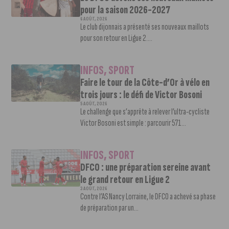
pour la saison 2026-2027
6 AOÛT, 2026
Le club dijonnais a présenté ses nouveaux maillots
pour son retour en Ligue 2....
INFOS
,
SPORT
Faire le tour de la Côte-d’Or à vélo en
trois jours : le défi de Victor Bosoni
5 AOÛT, 2026
Le challenge que s’apprête à relever l’ultra-cycliste
Victor Bosoni est simple : parcourir 571...
INFOS
,
SPORT
DFCO : une préparation sereine avant
le grand retour en Ligue 2
3 AOÛT, 2026
Contre l’AS Nancy Lorraine, le DFCO a achevé sa phase
de préparation par un...