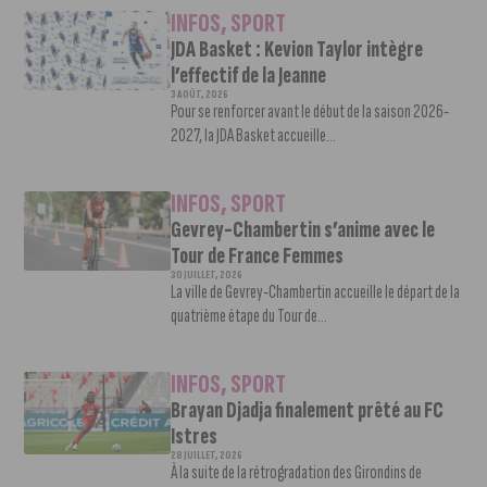
INFOS
,
SPORT
JDA Basket : Kevion Taylor intègre
l’effectif de la Jeanne
3 AOÛT, 2026
Pour se renforcer avant le début de la saison 2026-
2027, la JDA Basket accueille...
INFOS
,
SPORT
Gevrey-Chambertin s’anime avec le
Tour de France Femmes
30 JUILLET, 2026
La ville de Gevrey-Chambertin accueille le départ de la
quatrième étape du Tour de...
INFOS
,
SPORT
Brayan Djadja finalement prêté au FC
Istres
28 JUILLET, 2026
À la suite de la rétrogradation des Girondins de