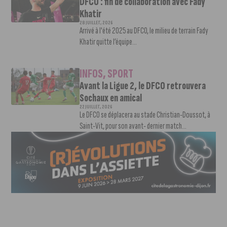
DFCO : fin de collaboration avec Fady
Khatir
28 JUILLET, 2026
Arrivé à l'été 2025 au DFCO, le milieu de terrain Fady
Khatir quitte l’équipe...
INFOS
,
SPORT
Avant la Ligue 2, le DFCO retrouvera
Sochaux en amical
22 JUILLET, 2026
Le DFCO se déplacera au stade Christian-Doussot, à
Saint-Vit, pour son avant- dernier match...