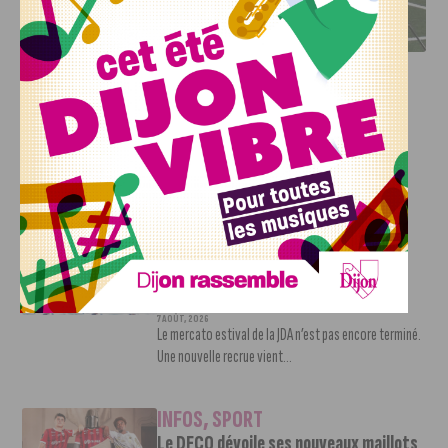
DFCO : RENCONTRE AVEC PIERRE-HENRI DEBALLON,
L’ARTISAN DE LA MONTÉE EN LIGUE 2
INFOS
,
SPORT
DFCO : Rencontre avec Pierre-Henri
Deballon, l’artisan de la montée en
Ligue 2
7 AOÛT, 2026
Le DFCO est de retour en Ligue 2 après trois ans
d’absence. La saison...
INFOS
,
SPORT
Nouvelle arrivée à la JDA Basket,
Shevon Thompson est dijonnais
7 AOÛT, 2026
Le mercato estival de la JDA n’est pas encore terminé.
Une nouvelle recrue vient...
INFOS
,
SPORT
Le DFCO dévoile ses nouveaux maillots