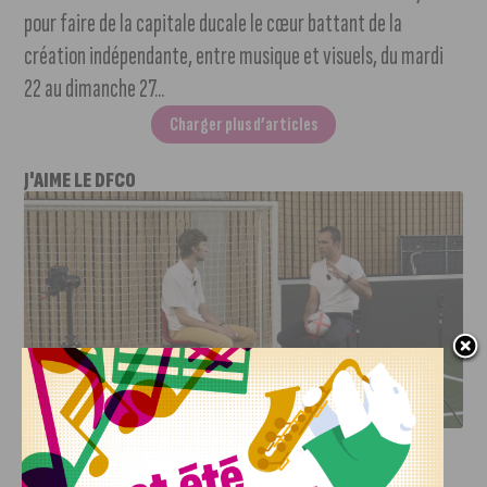
pour faire de la capitale ducale le cœur battant de la
création indépendante, entre musique et visuels, du mardi
22 au dimanche 27...
Charger plus d’articles
J'AIME LE DFCO
DFCO : RENCONTRE AVEC PIERRE-HENRI DEBALLON,
L’ARTISAN DE LA MONTÉE EN LIGUE 2
INFOS
,
SPORT
DFCO : Rencontre avec Pierre-Henri