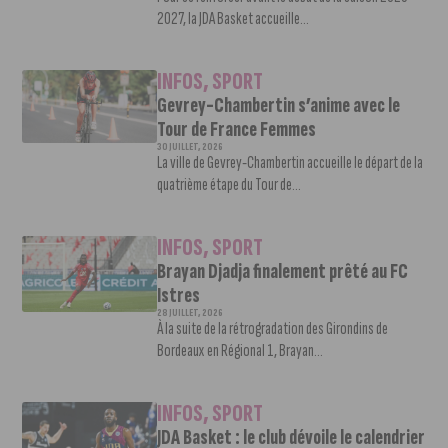
2027, la JDA Basket accueille...
INFOS
,
SPORT
Gevrey-Chambertin s’anime avec le
Tour de France Femmes
30 JUILLET, 2026
La ville de Gevrey-Chambertin accueille le départ de la
quatrième étape du Tour de...
INFOS
,
SPORT
Brayan Djadja finalement prêté au FC
Istres
28 JUILLET, 2026
À la suite de la rétrogradation des Girondins de
Bordeaux en Régional 1, Brayan...
INFOS
,
SPORT
JDA Basket : le club dévoile le calendrier