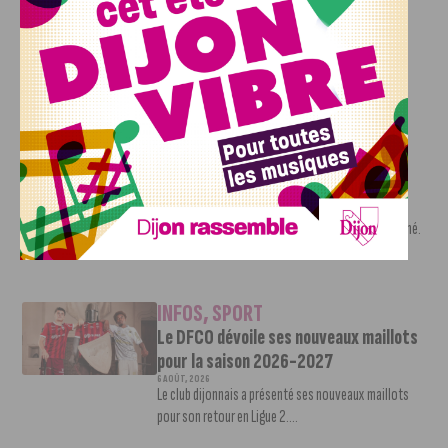
Deballon, l’artisan de la montée en
Ligue 2
7 AOÛT, 2026
Le DFCO est de retour en Ligue 2 après trois ans
d’absence. La saison...
INFOS
,
SPORT
Nouvelle arrivée à la JDA Basket,
Shevon Thompson est dijonnais
7 AOÛT, 2026
Le mercato estival de la JDA n’est pas encore terminé.
Une nouvelle recrue vient...
INFOS
,
SPORT
Le DFCO dévoile ses nouveaux maillots
pour la saison 2026-2027
6 AOÛT, 2026
Le club dijonnais a présenté ses nouveaux maillots
pour son retour en Ligue 2....