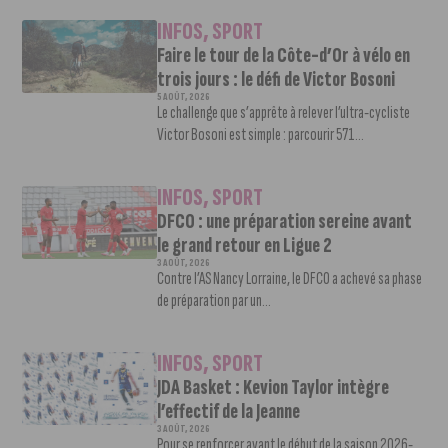
INFOS
,
SPORT
Faire le tour de la Côte-d’Or à vélo en
trois jours : le défi de Victor Bosoni
5 AOÛT, 2026
Le challenge que s’apprête à relever l’ultra-cycliste
Victor Bosoni est simple : parcourir 571...
INFOS
,
SPORT
DFCO : une préparation sereine avant
le grand retour en Ligue 2
3 AOÛT, 2026
Contre l’AS Nancy Lorraine, le DFCO a achevé sa phase
de préparation par un...
INFOS
,
SPORT
JDA Basket : Kevion Taylor intègre
l’effectif de la Jeanne
3 AOÛT, 2026
Pour se renforcer avant le début de la saison 2026-