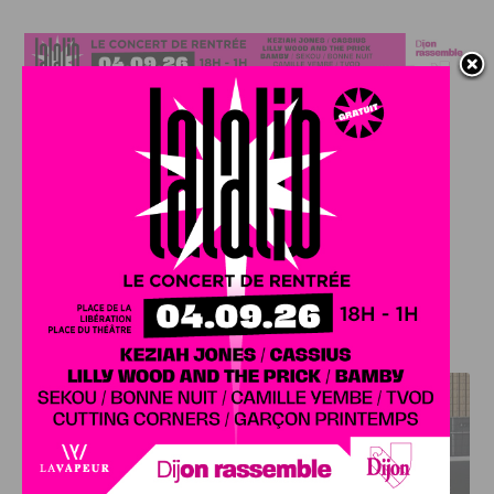
Salle Camille Claudel
, 4 rue Camille Claudel – Dijon
Samedi 21 juin 2025
, de
14h à 19h
Infos & inscriptions
:
Aurélie Falempe – 07 76 06 90 68
aurelie.falempe@petitsfreresdespauvres.fr
J'AIME LE DFCO