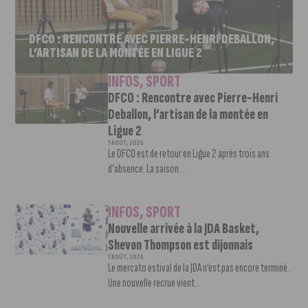
DFCO : RENCONTRE AVEC PIERRE-HENRI DEBALLON,
L’ARTISAN DE LA MONTÉE EN LIGUE 2
INFOS
,
SPORT
DFCO : Rencontre avec Pierre-Henri
Deballon, l’artisan de la montée en
Ligue 2
7 AOÛT, 2026
Le DFCO est de retour en Ligue 2 après trois ans
d’absence. La saison...
INFOS
,
SPORT
Nouvelle arrivée à la JDA Basket,
Shevon Thompson est dijonnais
7 AOÛT, 2026
Le mercato estival de la JDA n’est pas encore terminé.
Une nouvelle recrue vient...