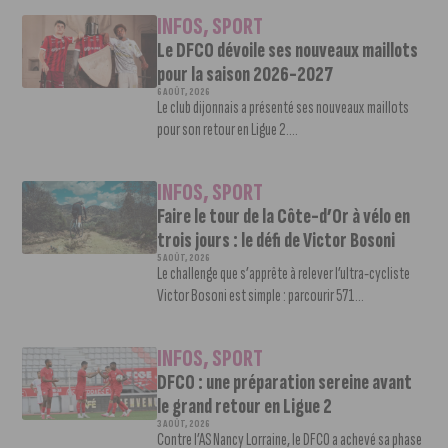
INFOS
,
SPORT
Le DFCO dévoile ses nouveaux maillots
pour la saison 2026-2027
6 AOÛT, 2026
Le club dijonnais a présenté ses nouveaux maillots
pour son retour en Ligue 2....
INFOS
,
SPORT
Faire le tour de la Côte-d’Or à vélo en
trois jours : le défi de Victor Bosoni
5 AOÛT, 2026
Le challenge que s’apprête à relever l’ultra-cycliste
Victor Bosoni est simple : parcourir 571...
INFOS
,
SPORT
DFCO : une préparation sereine avant
le grand retour en Ligue 2
3 AOÛT, 2026
Contre l’AS Nancy Lorraine, le DFCO a achevé sa phase