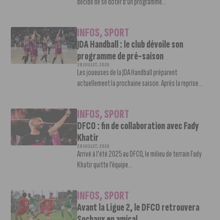
décidé de se doter d'un programme...
INFOS
,
SPORT
JDA Handball : le club dévoile son
programme de pré-saison
28 JUILLET, 2026
Les joueuses de la JDA Handball préparent
actuellement la prochaine saison. Après la reprise...
INFOS
,
SPORT
DFCO : fin de collaboration avec Fady
Khatir
28 JUILLET, 2026
Arrivé à l'été 2025 au DFCO, le milieu de terrain Fady
Khatir quitte l’équipe...
INFOS
,
SPORT
Avant la Ligue 2, le DFCO retrouvera
Sochaux en amical