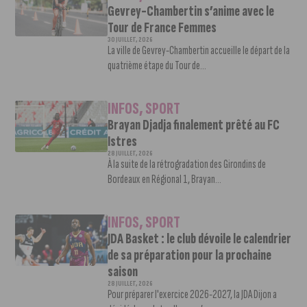
Gevrey-Chambertin s’anime avec le
Tour de France Femmes
30 JUILLET, 2026
La ville de Gevrey-Chambertin accueille le départ de la
quatrième étape du Tour de...
INFOS
,
SPORT
Brayan Djadja finalement prêté au FC
Istres
28 JUILLET, 2026
À la suite de la rétrogradation des Girondins de
Bordeaux en Régional 1, Brayan...
INFOS
,
SPORT
JDA Basket : le club dévoile le calendrier
de sa préparation pour la prochaine
saison
28 JUILLET, 2026
Pour préparer l'exercice 2026-2027, la JDA Dijon a