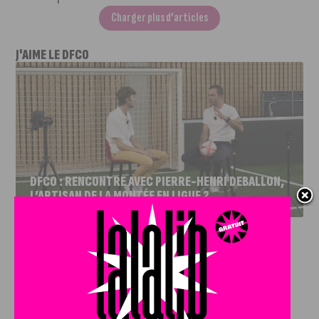
Charger plus d’articles
J'AIME LE DFCO
DFCO : RENCONTRE AVEC PIERRE-HENRI DEBALLON,
L’ARTISAN DE LA MONTÉE EN LIGUE 2
INFOS
,
SPORT
DFCO : Rencontre avec Pierre-Henri
Deballon, l’artisan de la montée en
Ligue 2
7 AOÛT, 2026
Le DFCO est de retour en Ligue 2 après trois ans
d’absence. La saison...