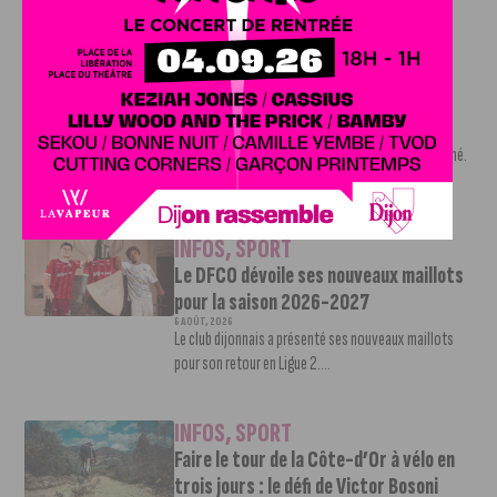
INFOS
,
SPORT
Nouvelle arrivée à la JDA Basket,
Shevon Thompson est dijonnais
7 AOÛT, 2026
Le mercato estival de la JDA n’est pas encore terminé.
Une nouvelle recrue vient...
INFOS
,
SPORT
Le DFCO dévoile ses nouveaux maillots
pour la saison 2026-2027
6 AOÛT, 2026
Le club dijonnais a présenté ses nouveaux maillots
pour son retour en Ligue 2....
INFOS
,
SPORT
Faire le tour de la Côte-d’Or à vélo en
trois jours : le défi de Victor Bosoni