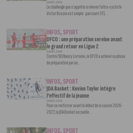
5 AOÛT, 2026
Le challenge que s’apprête à relever l’ultra-cycliste
Victor Bosoni est simple : parcourir 571...
INFOS
,
SPORT
DFCO : une préparation sereine avant
le grand retour en Ligue 2
3 AOÛT, 2026
Contre l’AS Nancy Lorraine, le DFCO a achevé sa phase
de préparation par un...
INFOS
,
SPORT
JDA Basket : Kevion Taylor intègre
l’effectif de la Jeanne
3 AOÛT, 2026
Pour se renforcer avant le début de la saison 2026-
2027, la JDA Basket accueille...
INFOS
,
SPORT