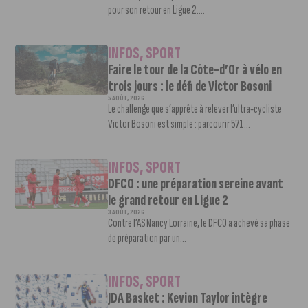
pour son retour en Ligue 2....
INFOS
,
SPORT
Faire le tour de la Côte-d’Or à vélo en
trois jours : le défi de Victor Bosoni
5 AOÛT, 2026
Le challenge que s’apprête à relever l’ultra-cycliste
Victor Bosoni est simple : parcourir 571...
INFOS
,
SPORT
DFCO : une préparation sereine avant
le grand retour en Ligue 2
3 AOÛT, 2026
Contre l’AS Nancy Lorraine, le DFCO a achevé sa phase
de préparation par un...
INFOS
,
SPORT
JDA Basket : Kevion Taylor intègre