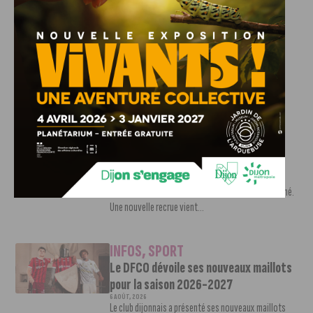
INFOS
,
SPORT
DFCO : Rencontre avec Pierre-Henri
Deballon, l’artisan de la montée en
Ligue 2
7 AOÛT, 2026
Le DFCO est de retour en Ligue 2 après trois ans
d’absence. La saison...
INFOS
,
SPORT
Nouvelle arrivée à la JDA Basket,
Shevon Thompson est dijonnais
7 AOÛT, 2026
Le mercato estival de la JDA n’est pas encore terminé.
Une nouvelle recrue vient...
INFOS
,
SPORT
Le DFCO dévoile ses nouveaux maillots
pour la saison 2026-2027
6 AOÛT, 2026
Le club dijonnais a présenté ses nouveaux maillots