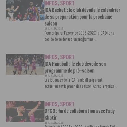
INFOS
,
SPORT
JDA Basket : le club dévoile le calendrier
de sa préparation pour la prochaine
saison
28 JUILLET, 2026
Pour préparer l'exercice 2026-2027, la JDA Dijon a
décidé de se doter d'un programme...
INFOS
,
SPORT
JDA Handball : le club dévoile son
programme de pré-saison
28 JUILLET, 2026
Les joueuses de la JDA Handball préparent
actuellement la prochaine saison. Après la reprise...
INFOS
,
SPORT
DFCO : fin de collaboration avec Fady
Khatir
28 JUILLET, 2026