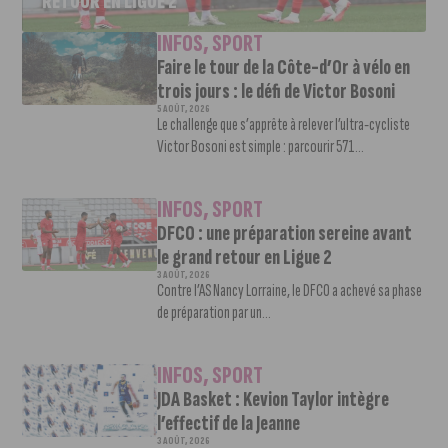
RETOUR EN LIGUE 2
INFOS
,
SPORT
Faire le tour de la Côte-d’Or à vélo en
trois jours : le défi de Victor Bosoni
5 AOÛT, 2026
Le challenge que s’apprête à relever l’ultra-cycliste
Victor Bosoni est simple : parcourir 571...
INFOS
,
SPORT
DFCO : une préparation sereine avant
le grand retour en Ligue 2
3 AOÛT, 2026
Contre l’AS Nancy Lorraine, le DFCO a achevé sa phase
de préparation par un...
INFOS
,
SPORT
JDA Basket : Kevion Taylor intègre
l’effectif de la Jeanne
3 AOÛT, 2026