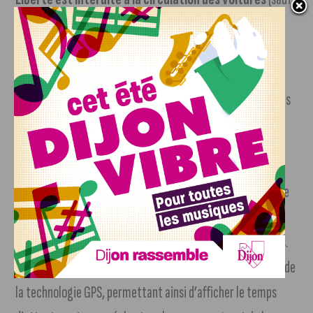
entre 22h30 et 6h30 le lendemain) et pouvait voir circuler
les premiers bus articulés. En 1988, pour célébrer les 100
ans des transports urbains dijonnais, une nouvelle ligne de
soirée a été créée, suivie des bus’Class pour les ramassages
scolaires en 1989.
Les années 90 ont vu une expansion continue du
réseau
, avec de nouvelles lignes et services.
En 1999
, une
autre restructuration a permis d’intégrer de nouvelles
communes comme Marsannay-la-Côte, Perrigny et Ouges.
Le début des années 2000 a été marqué par l’introduction de
la technologie GPS, permettant ainsi d’afficher le temps