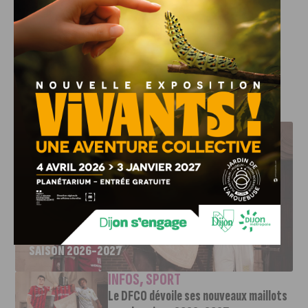
l’un de ses talents les plus prometteurs et confirme sa
volonté de s’appuyer sur sa jeunesse pour continuer de
gravir des montagnes.
J'AIME LE DFCO
LE DFCO DÉVOILE SES NOUVEAUX MAILLOTS POUR LA
SAISON 2026-2027
INFOS
,
SPORT
Le DFCO dévoile ses nouveaux maillots