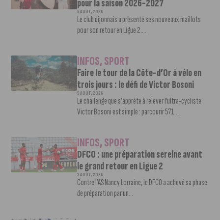
pour la saison 2026-2027
6 AOÛT, 2026
Le club dijonnais a présenté ses nouveaux maillots
pour son retour en Ligue 2....
INFOS
,
SPORT
Faire le tour de la Côte-d’Or à vélo en
trois jours : le défi de Victor Bosoni
5 AOÛT, 2026
Le challenge que s’apprête à relever l’ultra-cycliste
Victor Bosoni est simple : parcourir 571...
INFOS
,
SPORT
DFCO : une préparation sereine avant
le grand retour en Ligue 2
3 AOÛT, 2026
Contre l’AS Nancy Lorraine, le DFCO a achevé sa phase
de préparation par un...