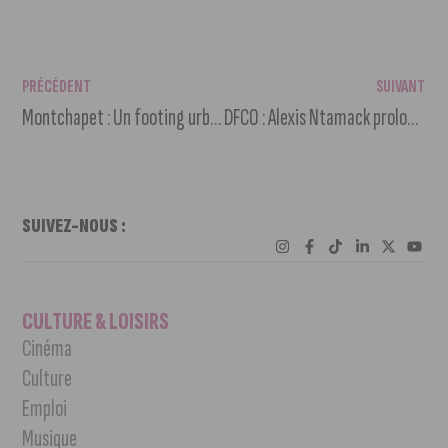
PRÉCÉDENT
SUIVANT
Montchapet : Un footing urbain en présence de deux conseillers départementaux
DFCO : Alexis Ntamack prolonge l’aventure dijonnaise jusqu’en 2028 !
SUIVEZ-NOUS :
CULTURE & LOISIRS
Cinéma
Culture
Emploi
Musique