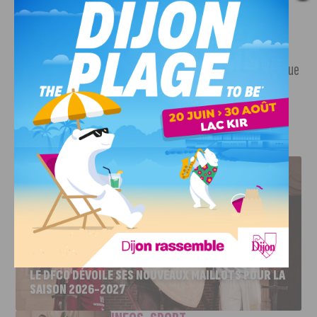
Hier après-midi, les policiers de la brigade spéciale de
terrain ont réalisé une belle prise : 10 kilos de cannabis ont
été découvert dans un véhicule en stationnement. La drogue
a été saisie. Une enquête est en cours.
J'AIME LE DFCO
LE DFCO DÉVOILE SES NOUVEAUX MAILLOTS POUR LA
SAISON 2026-2027