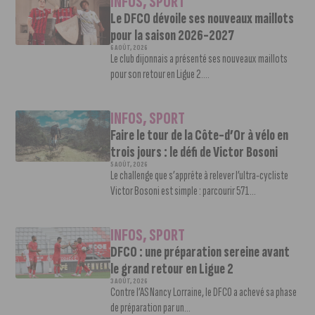
INFOS
,
SPORT
Le DFCO dévoile ses nouveaux maillots
pour la saison 2026-2027
6 AOÛT, 2026
Le club dijonnais a présenté ses nouveaux maillots
pour son retour en Ligue 2....
INFOS
,
SPORT
Faire le tour de la Côte-d’Or à vélo en
trois jours : le défi de Victor Bosoni
5 AOÛT, 2026
Le challenge que s’apprête à relever l’ultra-cycliste
Victor Bosoni est simple : parcourir 571...
INFOS
,
SPORT
DFCO : une préparation sereine avant
le grand retour en Ligue 2
3 AOÛT, 2026
Contre l’AS Nancy Lorraine, le DFCO a achevé sa phase
de préparation par un...