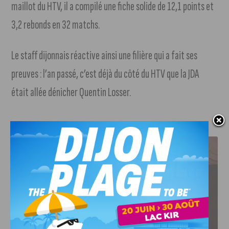
maillot du HTV, il a compilé une fiche solide de 12,1 points et
3,2 rebonds en 32 matchs.
Le staff dijonnais réactive ainsi une filière qui a fait ses
preuves : l’an passé, c’est déjà du côté du HTV que la JDA
était allée dénicher Quentin Losser.
J'AIME LE DFCO
LE DFCO DÉVOILE SES NOUVEAUX MAILLOTS POUR LA