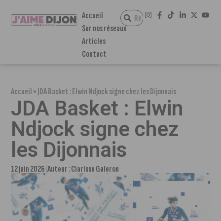
Accueil
Sur nos réseaux
Articles
Contact
Accueil
»
JDA Basket : Elwin Ndjock signe chez les Dijonnais
JDA Basket : Elwin
Ndjock signe chez
les Dijonnais
12 juin 2026
Auteur :
Clarisse Galeron