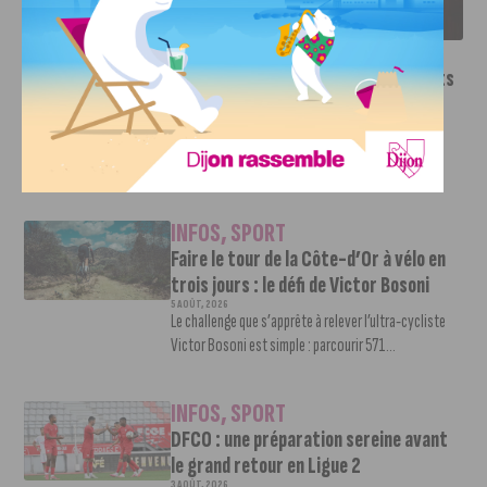
SAISON 2026-2027
INFOS
,
SPORT
Le DFCO dévoile ses nouveaux maillots
pour la saison 2026-2027
6 AOÛT, 2026
Le club dijonnais a présenté ses nouveaux maillots
pour son retour en Ligue 2....
INFOS
,
SPORT
Faire le tour de la Côte-d’Or à vélo en
trois jours : le défi de Victor Bosoni
5 AOÛT, 2026
Le challenge que s’apprête à relever l’ultra-cycliste
Victor Bosoni est simple : parcourir 571...
INFOS
,
SPORT
DFCO : une préparation sereine avant
le grand retour en Ligue 2
3 AOÛT, 2026