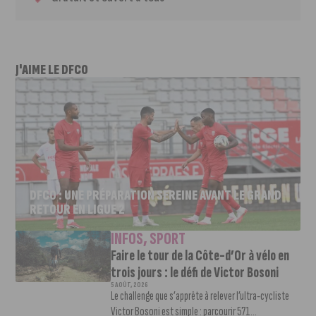
J'AIME LE DFCO
DFCO : UNE PRÉPARATION SEREINE AVANT LE GRAND
RETOUR EN LIGUE 2
INFOS
,
SPORT
Faire le tour de la Côte-d’Or à vélo en
trois jours : le défi de Victor Bosoni
5 AOÛT, 2026
Le challenge que s’apprête à relever l’ultra-cycliste
Victor Bosoni est simple : parcourir 571...