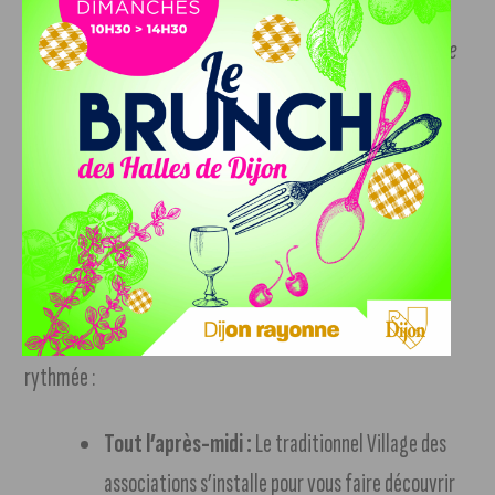
Une très belle soirée programmée par l’association
Zutique
vous attend en plein air :
19h30 :
Balkan Grad
21h00 :
Bab l’Bluz (duo marocain)
Le bouquet final : samedi 20 juin
La dernière journée du festival sera particulièrement
rythmée :
Tout l’après-midi :
Le traditionnel Village des
associations s’installe pour vous faire découvrir