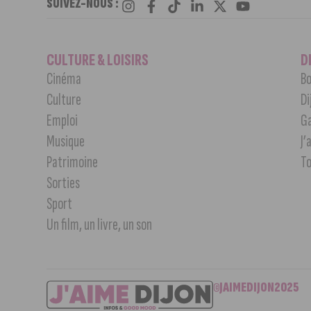
SUIVEZ-NOUS :
CULTURE & LOISIRS
D
Cinéma
Bo
Culture
Di
Emploi
G
Musique
J’
Patrimoine
T
Sorties
Sport
Un film, un livre, un son
©JAIMEDIJON2025