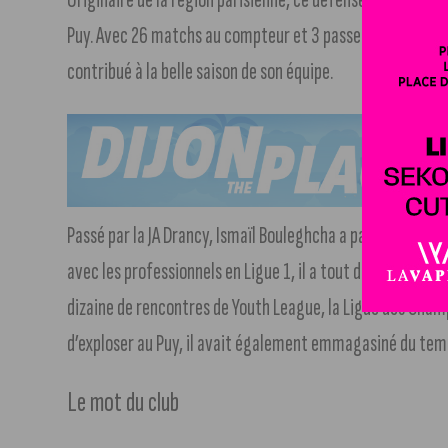
Puy. Avec 26 matchs au compteur et 3 passes décisives dél
contribué à la belle saison de son équipe.
Passé par la JA Drancy, Ismaïl Bouleghcha a par la suite pa
avec les professionnels en Ligue 1, il a tout de même goû
dizaine de rencontres de Youth League, la Ligue des Cham
d’exploser au Puy, il avait également emmagasiné du temp
Le mot du club