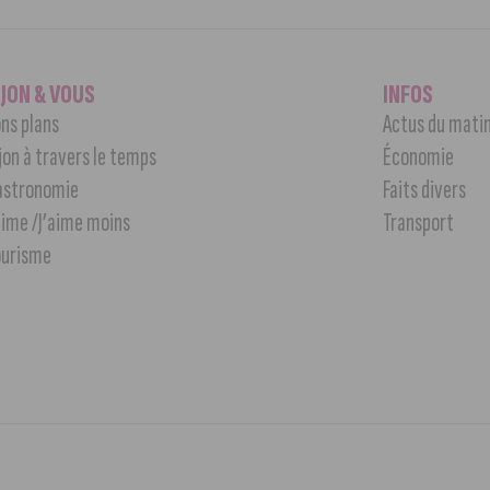
IJON & VOUS
INFOS
ns plans
Actus du mati
jon à travers le temps
Économie
astronomie
Faits divers
aime /J’aime moins
Transport
ourisme