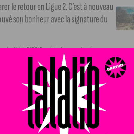
er le retour en Ligue 2. C’est à nouveau
rouvé son bonheur avec la signature du
as du côté du DFCO ! Pour faire face aux récents
 et celui, très probable, de Fady Khatir), les recruteurs
éral gauche Moussa Faty, le DFCO s’offre son parfait
e 23 ans s’est engagé avec Dijon jusqu’en juin 2028.
t sort d’une saison pleine en National sous les couleurs du