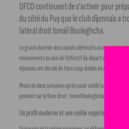
DFCO continuent de s’activer pour prépar
du côté du Puy que le club dijonnais a t
latéral droit Ismaïl Bouleghcha.
Le grand chantier des couloirs défensifs avance à grand p
mouvements au sein de l’effectif (le départ d’Ismaïl Diallo
dijonnais ont décidé de faire coup double en Auvergne.
Moins de deux semaines après avoir validé la venue du lat
pendant sur le flanc droit : Ismaïl Bouleghcha. Le joueur d
Un profil moderne et une solide expérience
Originaire de la région parisienne, ce défenseur polyvalen