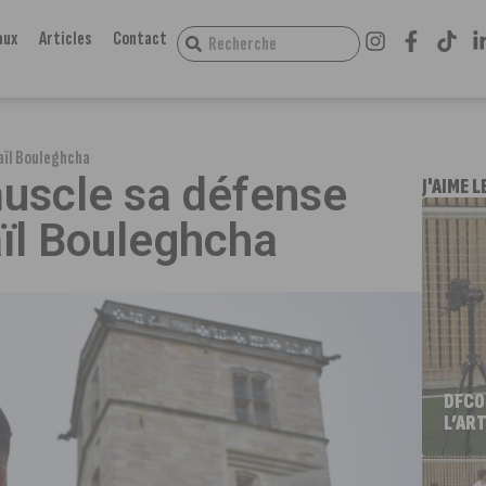
aux
Articles
Contact
maïl Bouleghcha
uscle sa défense
J'AIME L
aïl Bouleghcha
DFCO
L’ART