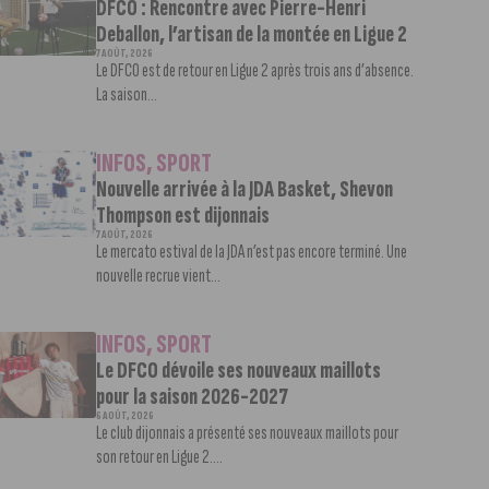
DFCO : Rencontre avec Pierre-Henri
Deballon, l’artisan de la montée en Ligue 2
7 AOÛT, 2026
Le DFCO est de retour en Ligue 2 après trois ans d’absence.
La saison...
INFOS
,
SPORT
Nouvelle arrivée à la JDA Basket, Shevon
Thompson est dijonnais
7 AOÛT, 2026
Le mercato estival de la JDA n’est pas encore terminé. Une
nouvelle recrue vient...
INFOS
,
SPORT
Le DFCO dévoile ses nouveaux maillots
pour la saison 2026-2027
6 AOÛT, 2026
Le club dijonnais a présenté ses nouveaux maillots pour
son retour en Ligue 2....