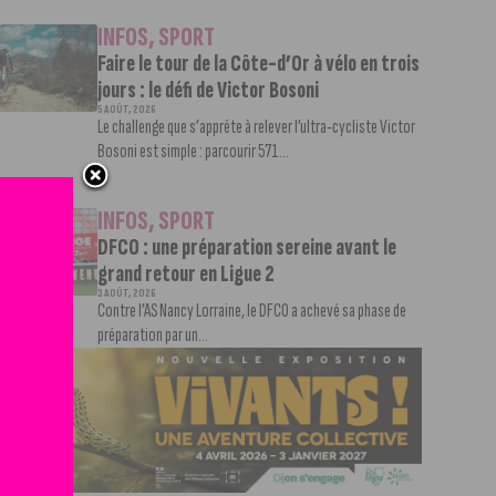
INFOS
,
SPORT
Faire le tour de la Côte-d’Or à vélo en trois
jours : le défi de Victor Bosoni
5 AOÛT, 2026
Le challenge que s’apprête à relever l’ultra-cycliste Victor
Bosoni est simple : parcourir 571...
INFOS
,
SPORT
DFCO : une préparation sereine avant le
grand retour en Ligue 2
3 AOÛT, 2026
Contre l’AS Nancy Lorraine, le DFCO a achevé sa phase de
préparation par un...