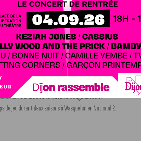
ivrées lors de l’exercice 2025-2026, il a largement
rfait sa formation au LOSC. S’il n’est jamais entré en jeu
té aux exigences du très haut niveau en disputant une
pions des moins de 19 ans, avec les Dogues. Avant
s de jeu durant deux saisons à Wasquehal en National 2.