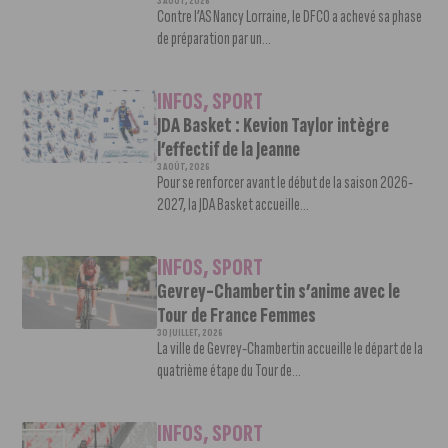
3 AOÛT, 2026
Contre l’AS Nancy Lorraine, le DFCO a achevé sa phase
de préparation par un...
INFOS
,
SPORT
JDA Basket : Kevion Taylor intègre
l’effectif de la Jeanne
3 AOÛT, 2026
Pour se renforcer avant le début de la saison 2026-
2027, la JDA Basket accueille...
INFOS
,
SPORT
Gevrey-Chambertin s’anime avec le
Tour de France Femmes
30 JUILLET, 2026
La ville de Gevrey-Chambertin accueille le départ de la
quatrième étape du Tour de...
INFOS
,
SPORT