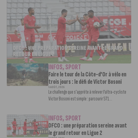
DFCO : UNE PRÉPARATION SEREINE AVANT LE GRAND
RETOUR EN LIGUE 2
INFOS
,
SPORT
Faire le tour de la Côte-d’Or à vélo en
trois jours : le défi de Victor Bosoni
5 AOÛT, 2026
Le challenge que s’apprête à relever l’ultra-cycliste
Victor Bosoni est simple : parcourir 571...
INFOS
,
SPORT
DFCO : une préparation sereine avant
le grand retour en Ligue 2