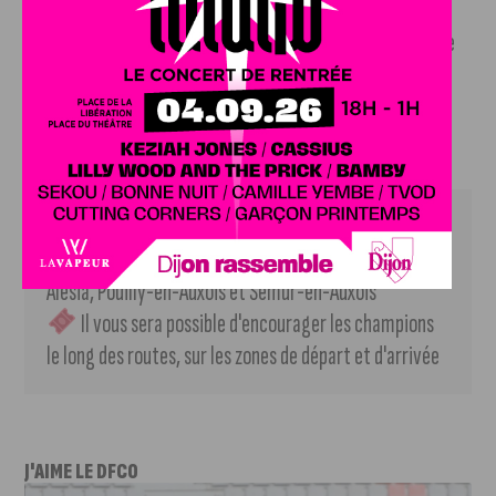
bouquet final à Semur-en-Auxois. C’est sur l’avenue du
Général Mazillier, aux alentours de 14h30, que sera sacré le
grand vainqueur de la Côte d’Or Classic Juniors 2026.
Infos pratiques
 Samedi 6 et dimanche 7 juin
 Saulieu, Précy-sous-Thil, Pouillenay, MuséoParc 
Alésia, Pouilly-en-Auxois et Semur-en-Auxois
 Il vous sera possible d'encourager les champions 
le long des routes, sur les zones de départ et d'arrivée
J'AIME LE DFCO