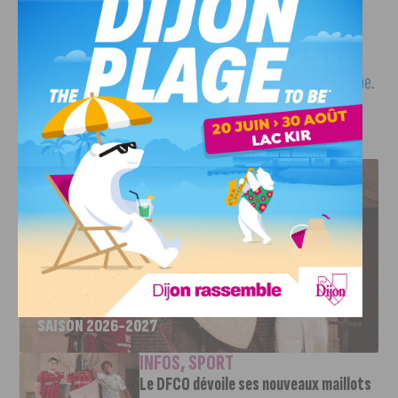
haletante.
Ce premier épisode est disponible dès à présent sur
YouTube
.
J'AIME LE DFCO
LE DFCO DÉVOILE SES NOUVEAUX MAILLOTS POUR LA
SAISON 2026-2027
INFOS
,
SPORT
Le DFCO dévoile ses nouveaux maillots