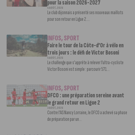
pour la saison 2026-2027
6 AOÛT, 2026
Le club dijonnais a présenté ses nouveaux maillots
pour son retour en Ligue 2....
INFOS
,
SPORT
Faire le tour de la Côte-d’Or à vélo en
trois jours : le défi de Victor Bosoni
5 AOÛT, 2026
Le challenge que s’apprête à relever l’ultra-cycliste
Victor Bosoni est simple : parcourir 571...
INFOS
,
SPORT
DFCO : une préparation sereine avant
le grand retour en Ligue 2
3 AOÛT, 2026
Contre l’AS Nancy Lorraine, le DFCO a achevé sa phase
de préparation par un...