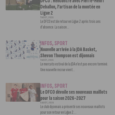
DFCO : Rencontre avec Pierre-Henri
Deballon, l’artisan de la montée en
Ligue 2
7 AOÛT, 2026
Le DFCO est de retour en Ligue 2 après trois ans
d’absence. La saison...
INFOS
,
SPORT
Nouvelle arrivée à la JDA Basket,
Shevon Thompson est dijonnais
7 AOÛT, 2026
Le mercato estival de la JDA n’est pas encore terminé.
Une nouvelle recrue vient...
INFOS
,
SPORT
Le DFCO dévoile ses nouveaux maillots
pour la saison 2026-2027
6 AOÛT, 2026
Le club dijonnais a présenté ses nouveaux maillots
pour son retour en Ligue 2....