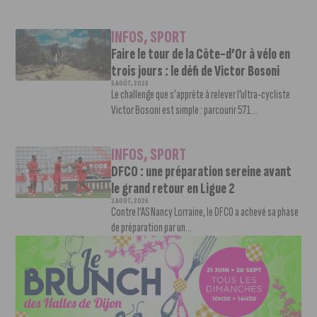
INFOS
,
SPORT
Faire le tour de la Côte-d’Or à vélo en
trois jours : le défi de Victor Bosoni
5 AOÛT, 2026
Le challenge que s’apprête à relever l’ultra-cycliste
Victor Bosoni est simple : parcourir 571...
INFOS
,
SPORT
DFCO : une préparation sereine avant
le grand retour en Ligue 2
3 AOÛT, 2026
Contre l’AS Nancy Lorraine, le DFCO a achevé sa phase
de préparation par un...