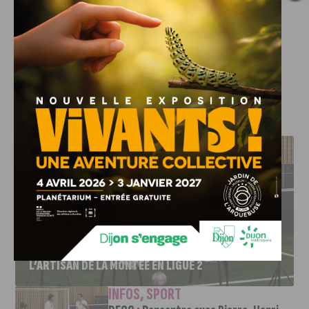
Après les signatures récentes d’Ylan Aka, Enzo Ketterlé ou
encore Anass Benyahya, le DFCO continue de sécuriser ses
pépites pour préparer l’avenir.
J'AIME LE DFCO
DFCO : RENCONTRE AVEC PIERRE-HENRI DEBALLON,
L’ARTISAN DE LA MONTÉE EN LIGUE 2
INFOS
,
SPORT