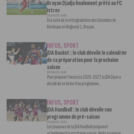
Brayan Djadja finalement prêté au FC
Istres
28 JUILLET, 2026
À la suite de la rétrogradation des Girondins de
Bordeaux en Régional 1, Brayan...
INFOS
,
SPORT
JDA Basket : le club dévoile le calendrier
de sa préparation pour la prochaine
saison
28 JUILLET, 2026
Pour préparer l'exercice 2026-2027, la JDA Dijon a
décidé de se doter d'un programme...
INFOS
,
SPORT
JDA Handball : le club dévoile son
programme de pré-saison
28 JUILLET, 2026
Les joueuses de la JDA Handball préparent
actuellement la prochaine saison. Après la reprise...