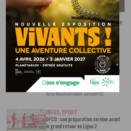
SAISON 2026-2027
INFOS
,
SPORT
Le DFCO dévoile ses nouveaux maillots
pour la saison 2026-2027
6 AOÛT, 2026
Le club dijonnais a présenté ses nouveaux maillots
pour son retour en Ligue 2....
INFOS
,
SPORT
Faire le tour de la Côte-d’Or à vélo en
trois jours : le défi de Victor Bosoni
5 AOÛT, 2026
Le challenge que s’apprête à relever l’ultra-cycliste
Victor Bosoni est simple : parcourir 571...
INFOS
,
SPORT
DFCO : une préparation sereine avant
le grand retour en Ligue 2