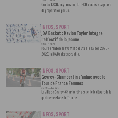
3 AOÛT, 2026
Contre l’AS Nancy Lorraine, le DFCO a achevé sa phase
de préparation par un...
INFOS
,
SPORT
JDA Basket : Kevion Taylor intègre
l’effectif de la Jeanne
3 AOÛT, 2026
Pour se renforcer avant le début de la saison 2026-
2027, la JDA Basket accueille...
INFOS
,
SPORT
Gevrey-Chambertin s’anime avec le
Tour de France Femmes
30 JUILLET, 2026
La ville de Gevrey-Chambertin accueille le départ de la
quatrième étape du Tour de...
INFOS
,
SPORT