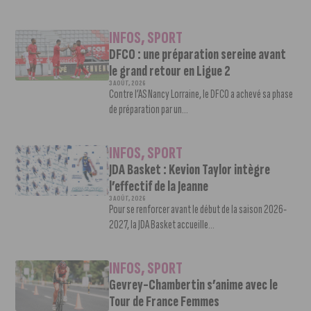
INFOS
,
SPORT
DFCO : une préparation sereine avant
le grand retour en Ligue 2
3 AOÛT, 2026
Contre l’AS Nancy Lorraine, le DFCO a achevé sa phase
de préparation par un...
INFOS
,
SPORT
JDA Basket : Kevion Taylor intègre
l’effectif de la Jeanne
3 AOÛT, 2026
Pour se renforcer avant le début de la saison 2026-
2027, la JDA Basket accueille...
INFOS
,
SPORT
Gevrey-Chambertin s’anime avec le
Tour de France Femmes