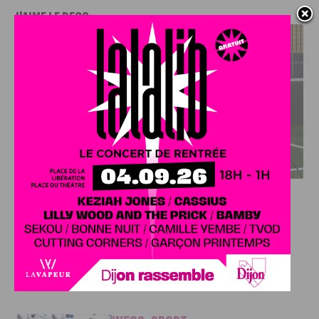
J'AIME LE DFCO
DFCO : RENCONTRE AVEC PIERRE-HENRI DEBALLON,
L’ARTISAN DE LA MONTÉE EN LIGUE 2
INFOS
,
SPORT
DFCO : Rencontre avec Pierre-Henri
Deballon, l’artisan de la montée en
Ligue 2
7 AOÛT, 2026
Le DFCO est de retour en Ligue 2 après trois ans
d’absence. La saison...