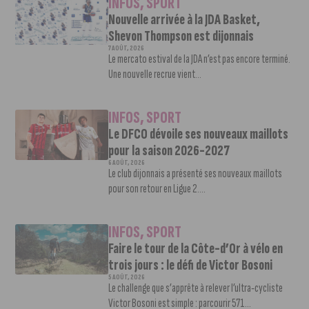
INFOS
,
SPORT
Nouvelle arrivée à la JDA Basket,
Shevon Thompson est dijonnais
7 AOÛT, 2026
Le mercato estival de la JDA n’est pas encore terminé.
Une nouvelle recrue vient...
INFOS
,
SPORT
Le DFCO dévoile ses nouveaux maillots
pour la saison 2026-2027
6 AOÛT, 2026
Le club dijonnais a présenté ses nouveaux maillots
pour son retour en Ligue 2....
INFOS
,
SPORT
Faire le tour de la Côte-d’Or à vélo en
trois jours : le défi de Victor Bosoni
5 AOÛT, 2026
Le challenge que s’apprête à relever l’ultra-cycliste
Victor Bosoni est simple : parcourir 571...