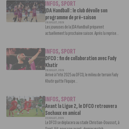
INFOS
,
SPORT
JDA Handball : le club dévoile son
programme de pré-saison
28 JUILLET, 2026
Les joueuses de la JDA Handball préparent
actuellement la prochaine saison. Après la reprise...
INFOS
,
SPORT
DFCO : fin de collaboration avec Fady
Khatir
28 JUILLET, 2026
Arrivé à l'été 2025 au DFCO, le milieu de terrain Fady
Khatir quitte l’équipe...
INFOS
,
SPORT
Avant la Ligue 2, le DFCO retrouvera
Sochaux en amical
22 JUILLET, 2026
Le DFCO se déplacera au stade Christian-Doussot, à
Saint-Vit, pour son avant- dernier match...