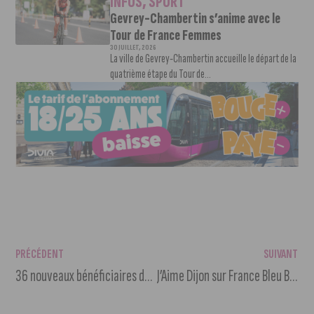
INFOS
,
SPORT
Gevrey-Chambertin s’anime avec le
Tour de France Femmes
30 JUILLET, 2026
La ville de Gevrey-Chambertin accueille le départ de la
quatrième étape du Tour de...
PRÉCÉDENT
SUIVANT
36 nouveaux bénéficiaires de la marque « Savoir-faire 100 % Côte-d’Or »
J’Aime Dijon sur France Bleu Bourgogne : « Dijon, la vivante ! »