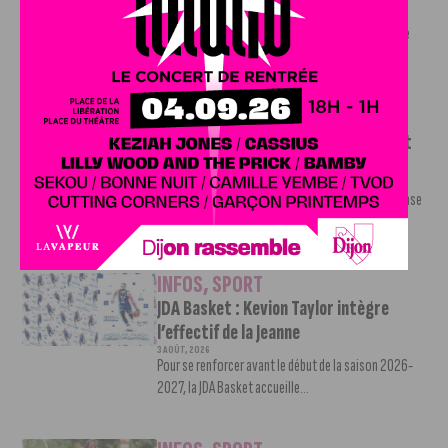
trois jours : le défi de Victor Bosoni
5 AOÛT, 2026
Le challenge que s’apprête à relever l’ultra-cycliste
Victor Bosoni est simple : parcourir 571...
INFOS
,
SPORT
DFCO : une préparation sereine avant
le grand retour en Ligue 2
3 AOÛT, 2026
Contre l’AS Nancy Lorraine, le DFCO a achevé sa phase
de préparation par un...
INFOS
,
SPORT
JDA Basket : Kevion Taylor intègre
l’effectif de la Jeanne
3 AOÛT, 2026
Pour se renforcer avant le début de la saison 2026-
2027, la JDA Basket accueille...