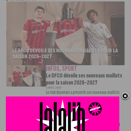
LE DFCO DÉVOILE SES NOUVEAUX MAILLOTS POUR LA
SAISON 2026-2027
INFOS
,
SPORT
Le DFCO dévoile ses nouveaux maillots
pour la saison 2026-2027
6 AOÛT, 2026
Le club dijonnais a présenté ses nouveaux maillots
pour son retour en Ligue 2....
INFOS
,
SPORT
Faire le tour de la Côte-d’Or à vélo en