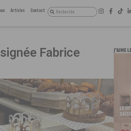
aux
Articles
Contact
 signée Fabrice
J'AIME L
LE D
SAIS