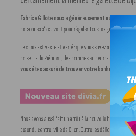
certainement la meilleure galette de Dij
Fabrice Gillote nous a généreusement ouvert les por
personnes s’activent pour régaler tous les gourmands.
Le choix est vaste et varié : que vous soyez amateur de la
noisette du Piémont, des pommes au beurre caramélisées
vous êtes assuré de trouver votre bonheur
.
Nous avons aussi fait un arrêt à la nouvelle boutique Beur
cœur du centre-ville de Dijon. Outre les délicieuses vienno