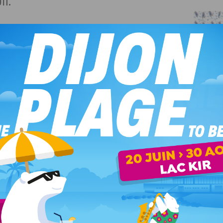
on.
tes de son splendide atelier
, où plusieurs dizaines de
 traditionnelle frangipane à l’amande, de la savoureuse
 ou encore de l’orange épicée et marmelade d’orange,
re Noisette, idéalement située au 50 rue du Bourg en plein
iseries et pâtisseries qui y sont proposées, on y trouve