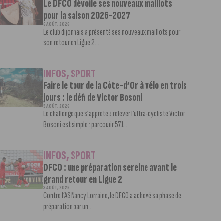
Le DFCO dévoile ses nouveaux maillots
pour la saison 2026-2027
6 AOÛT, 2026
Le club dijonnais a présenté ses nouveaux maillots pour
son retour en Ligue 2....
INFOS
,
SPORT
Faire le tour de la Côte-d’Or à vélo en trois
jours : le défi de Victor Bosoni
5 AOÛT, 2026
Le challenge que s’apprête à relever l’ultra-cycliste Victor
Bosoni est simple : parcourir 571...
INFOS
,
SPORT
DFCO : une préparation sereine avant le
grand retour en Ligue 2
3 AOÛT, 2026
Contre l’AS Nancy Lorraine, le DFCO a achevé sa phase de
préparation par un...