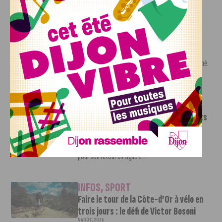
INFOS
,
SPORT
Nouvelle arrivée à la JDA Basket,
Shevon Thompson est dijonnais
7 AOÛT, 2026
Le mercato estival de la JDA n’est pas encore terminé.
Une nouvelle recrue vient...
INFOS
,
SPORT
Le DFCO dévoile ses nouveaux maillots
pour la saison 2026-2027
6 AOÛT, 2026
Le club dijonnais a présenté ses nouveaux maillots
pour son retour en Ligue 2....
INFOS
,
SPORT
Faire le tour de la Côte-d’Or à vélo en
trois jours : le défi de Victor Bosoni
5 AOÛT, 2026