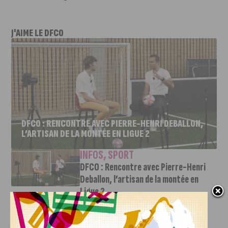
J'AIME LE DFCO
DFCO : RENCONTRE AVEC PIERRE-HENRI DEBALLON,
L’ARTISAN DE LA MONTÉE EN LIGUE 2
INFOS
,
SPORT
DFCO : Rencontre avec Pierre-Henri
Deballon, l’artisan de la montée en
Ligue 2
7 AOÛT, 2026
Le DFCO est de retour en Ligue 2 après trois ans
d’absence. La saison...