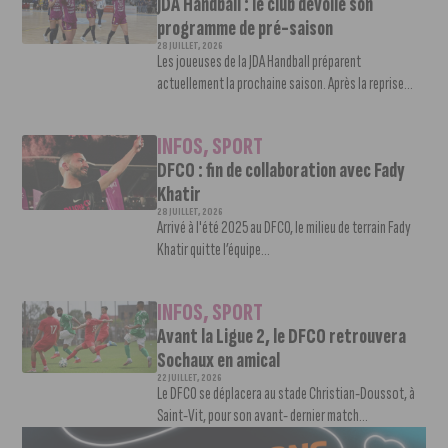
JDA Handball : le club dévoile son
programme de pré-saison
28 JUILLET, 2026
Les joueuses de la JDA Handball préparent
actuellement la prochaine saison. Après la reprise...
INFOS
,
SPORT
DFCO : fin de collaboration avec Fady
Khatir
28 JUILLET, 2026
Arrivé à l'été 2025 au DFCO, le milieu de terrain Fady
Khatir quitte l’équipe...
INFOS
,
SPORT
Avant la Ligue 2, le DFCO retrouvera
Sochaux en amical
22 JUILLET, 2026
Le DFCO se déplacera au stade Christian-Doussot, à
Saint-Vit, pour son avant- dernier match...