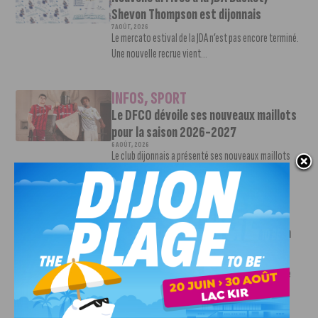
Shevon Thompson est dijonnais
7 AOÛT, 2026
Le mercato estival de la JDA n’est pas encore terminé.
Une nouvelle recrue vient...
INFOS
,
SPORT
Le DFCO dévoile ses nouveaux maillots
pour la saison 2026-2027
6 AOÛT, 2026
Le club dijonnais a présenté ses nouveaux maillots
pour son retour en Ligue 2....
INFOS
,
SPORT
Faire le tour de la Côte-d’Or à vélo en
trois jours : le défi de Victor Bosoni
5 AOÛT, 2026
Le challenge que s’apprête à relever l’ultra-cycliste
Victor Bosoni est simple : parcourir 571...