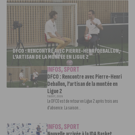
DFCO : RENCONTRE AVEC PIERRE-HENRI DEBALLON,
L’ARTISAN DE LA MONTÉE EN LIGUE 2
INFOS
,
SPORT
DFCO : Rencontre avec Pierre-Henri
Deballon, l’artisan de la montée en
Ligue 2
7 AOÛT, 2026
Le DFCO est de retour en Ligue 2 après trois ans
d’absence. La saison...
INFOS
,
SPORT
Nouvelle arrivée à la JDA Basket,