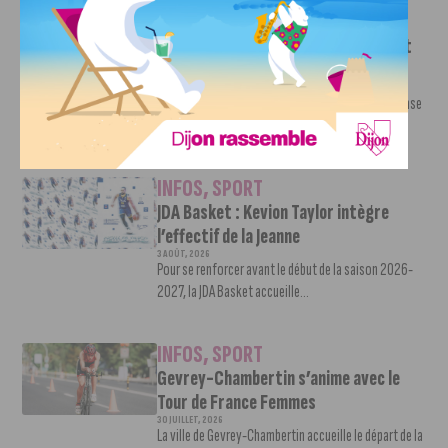
INFOS
,
SPORT
DFCO : une préparation sereine avant
le grand retour en Ligue 2
3 AOÛT, 2026
Contre l’AS Nancy Lorraine, le DFCO a achevé sa phase
de préparation par un...
INFOS
,
SPORT
JDA Basket : Kevion Taylor intègre
l’effectif de la Jeanne
3 AOÛT, 2026
Pour se renforcer avant le début de la saison 2026-
2027, la JDA Basket accueille...
INFOS
,
SPORT
Gevrey-Chambertin s’anime avec le
Tour de France Femmes
30 JUILLET, 2026
La ville de Gevrey-Chambertin accueille le départ de la