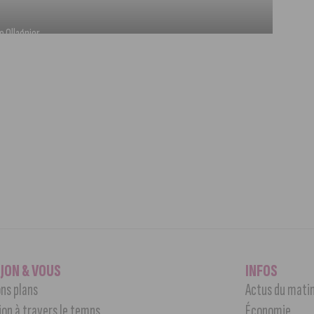
 Ollagnier
IJON & VOUS
INFOS
ns plans
Actus du mati
jon à travers le temps
Économie