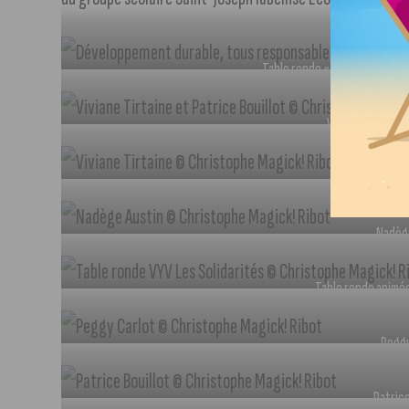
Table ronde « développement 
Viviane Tirtaine 
Viviane
Nadèg
Table ronde animée
Peggy
Patrice