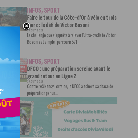
INFOS
,
SPORT
Faire le tour de la Côte-d’Or à vélo en trois
jours : le défi de Victor Bosoni
5 AOÛT, 2026
Le challenge que s’apprête à relever l’ultra-cycliste Victor
Bosoni est simple : parcourir 571...
INFOS
,
SPORT
DFCO : une préparation sereine avant le
grand retour en Ligue 2
3 AOÛT, 2026
Contre l’AS Nancy Lorraine, le DFCO a achevé sa phase de
préparation par un...