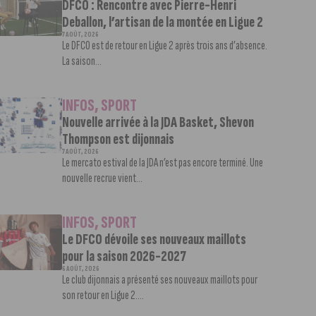
DFCO : Rencontre avec Pierre-Henri
Deballon, l’artisan de la montée en Ligue 2
7 AOÛT, 2026
Le DFCO est de retour en Ligue 2 après trois ans d’absence.
La saison...
INFOS
,
SPORT
Nouvelle arrivée à la JDA Basket, Shevon
Thompson est dijonnais
7 AOÛT, 2026
Le mercato estival de la JDA n’est pas encore terminé. Une
nouvelle recrue vient...
INFOS
,
SPORT
Le DFCO dévoile ses nouveaux maillots
pour la saison 2026-2027
6 AOÛT, 2026
Le club dijonnais a présenté ses nouveaux maillots pour
son retour en Ligue 2....