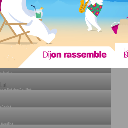
durable, tous responsables ? »
et Patrice Bouillot
 Tirtaine
e Austin
 par Patrice Bouillot
 Carlot
 Bouillot