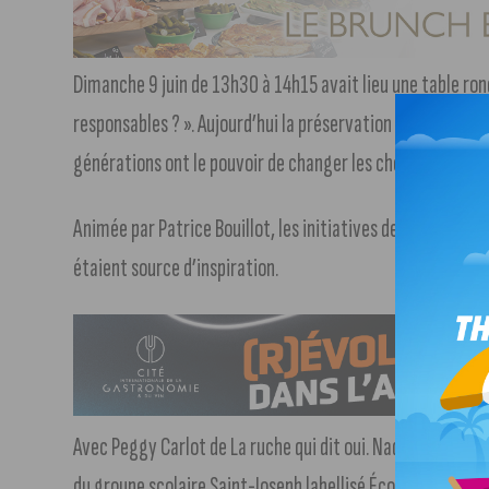
Dimanche 9 juin de 13h30 à 14h15 avait lieu une table ro
responsables ? ». Aujourd’hui la préservation de notre pl
générations ont le pouvoir de changer les choses.
Animée par Patrice Bouillot, les initiatives de sensibilisa
étaient source d’inspiration.
Avec Peggy Carlot de La ruche qui dit oui. Nadège Austin 
du groupe scolaire Saint-Joseph labellisé Éco-École, Stép