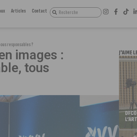
aux
Articles
Contact
tous responsables ?
en images :
J'AIME L
ble, tous
DFCO
L’ART