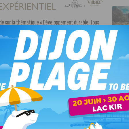
nde sur la thématique « Développement durable, tous
anète est au cœur de nos préoccupations. Les jeunes
tion et d’éducation présentées par les invités présents
de la Jeune Chambre Économique de Dijon. Viviane Tirtaine
hane Ollagnier, co-fondateur de United Schools.