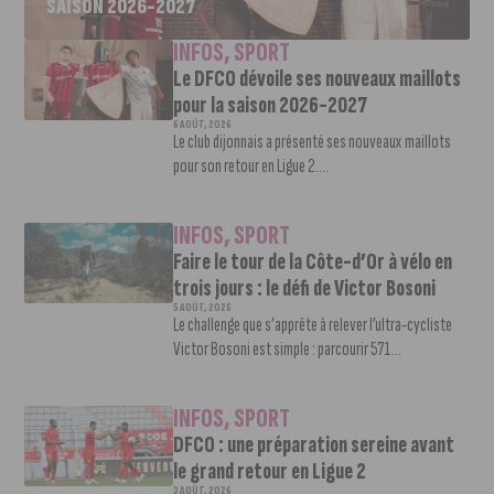
SAISON 2026-2027
INFOS
,
SPORT
Le DFCO dévoile ses nouveaux maillots
pour la saison 2026-2027
6 AOÛT, 2026
Le club dijonnais a présenté ses nouveaux maillots
pour son retour en Ligue 2....
INFOS
,
SPORT
Faire le tour de la Côte-d’Or à vélo en
trois jours : le défi de Victor Bosoni
5 AOÛT, 2026
Le challenge que s’apprête à relever l’ultra-cycliste
Victor Bosoni est simple : parcourir 571...
INFOS
,
SPORT
DFCO : une préparation sereine avant
le grand retour en Ligue 2
3 AOÛT, 2026