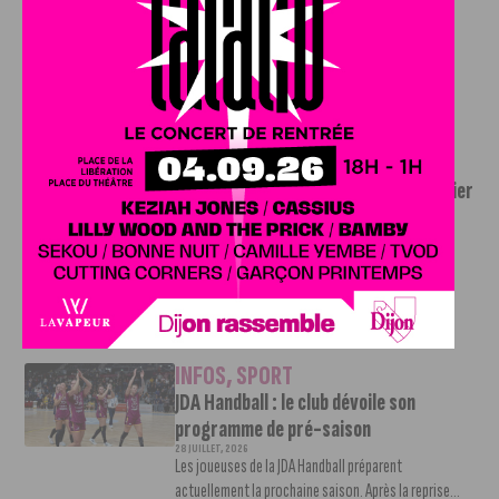
Brayan Djadja finalement prêté au FC
Istres
28 JUILLET, 2026
À la suite de la rétrogradation des Girondins de
Bordeaux en Régional 1, Brayan...
INFOS
,
SPORT
JDA Basket : le club dévoile le calendrier
de sa préparation pour la prochaine
saison
28 JUILLET, 2026
Pour préparer l'exercice 2026-2027, la JDA Dijon a
décidé de se doter d'un programme...
INFOS
,
SPORT
JDA Handball : le club dévoile son
programme de pré-saison
28 JUILLET, 2026
Les joueuses de la JDA Handball préparent
actuellement la prochaine saison. Après la reprise...