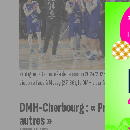
ProLigue, 20e journée de la saison 2024/2025, le DMH s’im
victoire face à Massy (27-36), le DMH a confirmé qu’il étai
DMH-Cherbourg : « Prendre l
autres »
28 FÉVRIER, 2025