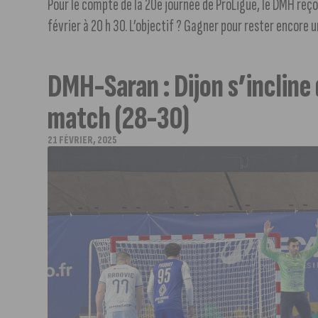
Pour le compte de la 20e journée de ProLigue, le DMH reçoi
février à 20 h 30. L’objectif ? Gagner pour rester encore un
DMH-Saran : Dijon s’incline 
match (28-30)
21 FÉVRIER, 2025