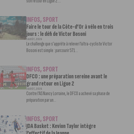
son retour en Ligue 2....
INFOS
,
SPORT
Faire le tour de la Côte-d’Or à vélo en trois
jours : le défi de Victor Bosoni
5 AOÛT, 2026
Le challenge que s’apprête à relever l’ultra-cycliste Victor
Bosoni est simple : parcourir 571...
INFOS
,
SPORT
DFCO : une préparation sereine avant le
grand retour en Ligue 2
3 AOÛT, 2026
Contre l’AS Nancy Lorraine, le DFCO a achevé sa phase de
préparation par un...
INFOS
,
SPORT
JDA Basket : Kevion Taylor intègre
l’effectif de la Jeanne