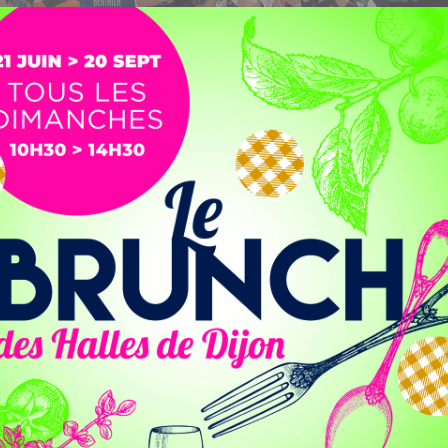
pose face à Cherbourg. Score final : 29-26. Après sa
t de retour au premier plan,...
es matchs les uns après les