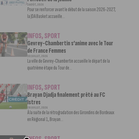
3 AOÛT, 2026
Pour se renforcer avant le début de la saison 2026-2027,
la JDA Basket accueille...
INFOS
,
SPORT
Gevrey-Chambertin s’anime avec le Tour
de France Femmes
30 JUILLET, 2026
La ville de Gevrey-Chambertin accueille le départ de la
quatrième étape du Tour de...
INFOS
,
SPORT
Brayan Djadja finalement prêté au FC
Istres
28 JUILLET, 2026
À la suite de la rétrogradation des Girondins de Bordeaux
en Régional 1, Brayan...
INFOS
,
SPORT