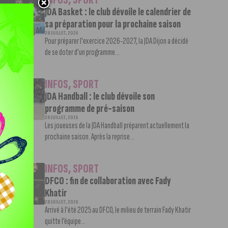
JDA Basket : le club dévoile le calendrier de
sa préparation pour la prochaine saison
28 JUILLET, 2026
Pour préparer l'exercice 2026-2027, la JDA Dijon a décidé
de se doter d'un programme...
INFOS
,
SPORT
JDA Handball : le club dévoile son
programme de pré-saison
28 JUILLET, 2026
Les joueuses de la JDA Handball préparent actuellement la
prochaine saison. Après la reprise...
INFOS
,
SPORT
DFCO : fin de collaboration avec Fady
Khatir
28 JUILLET, 2026
Arrivé à l'été 2025 au DFCO, le milieu de terrain Fady Khatir
quitte l’équipe...