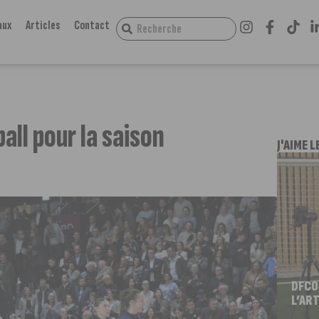
aux
Articles
Contact
all pour la saison
J'AIME L
DFCO
L’ART