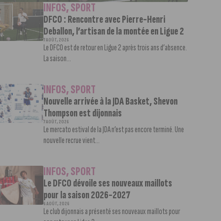
INFOS
,
SPORT
DFCO : Rencontre avec Pierre-Henri
Deballon, l’artisan de la montée en Ligue 2
7 AOÛT, 2026
Le DFCO est de retour en Ligue 2 après trois ans d’absence.
La saison...
INFOS
,
SPORT
Nouvelle arrivée à la JDA Basket, Shevon
Thompson est dijonnais
7 AOÛT, 2026
Le mercato estival de la JDA n’est pas encore terminé. Une
nouvelle recrue vient...
INFOS
,
SPORT
Le DFCO dévoile ses nouveaux maillots
pour la saison 2026-2027
6 AOÛT, 2026
Le club dijonnais a présenté ses nouveaux maillots pour