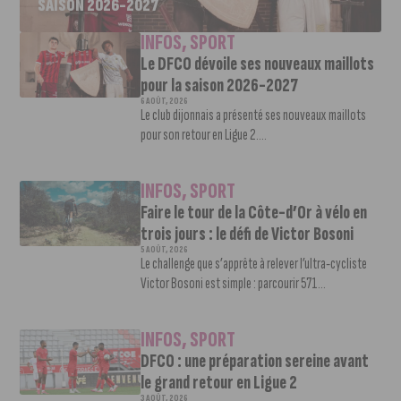
SAISON 2026-2027
INFOS
,
SPORT
Le DFCO dévoile ses nouveaux maillots
pour la saison 2026-2027
6 AOÛT, 2026
Le club dijonnais a présenté ses nouveaux maillots
pour son retour en Ligue 2....
INFOS
,
SPORT
Faire le tour de la Côte-d’Or à vélo en
trois jours : le défi de Victor Bosoni
5 AOÛT, 2026
Le challenge que s’apprête à relever l’ultra-cycliste
Victor Bosoni est simple : parcourir 571...
INFOS
,
SPORT
DFCO : une préparation sereine avant
le grand retour en Ligue 2
3 AOÛT, 2026