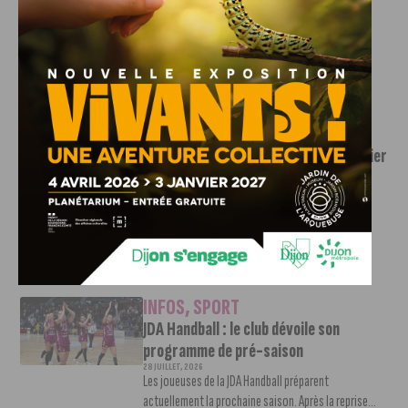
Brayan Djadja finalement prêté au FC
Istres
28 JUILLET, 2026
À la suite de la rétrogradation des Girondins de
Bordeaux en Régional 1, Brayan...
INFOS
,
SPORT
JDA Basket : le club dévoile le calendrier
de sa préparation pour la prochaine
saison
28 JUILLET, 2026
Pour préparer l'exercice 2026-2027, la JDA Dijon a
décidé de se doter d'un programme...
INFOS
,
SPORT
JDA Handball : le club dévoile son
programme de pré-saison
28 JUILLET, 2026
Les joueuses de la JDA Handball préparent
actuellement la prochaine saison. Après la reprise...