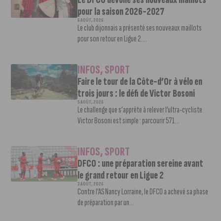
pour la saison 2026-2027
6 AOÛT, 2026
Le club dijonnais a présenté ses nouveaux maillots
pour son retour en Ligue 2....
INFOS
,
SPORT
Faire le tour de la Côte-d’Or à vélo en
trois jours : le défi de Victor Bosoni
5 AOÛT, 2026
Le challenge que s’apprête à relever l’ultra-cycliste
Victor Bosoni est simple : parcourir 571...
INFOS
,
SPORT
DFCO : une préparation sereine avant
le grand retour en Ligue 2
3 AOÛT, 2026
Contre l’AS Nancy Lorraine, le DFCO a achevé sa phase
de préparation par un...