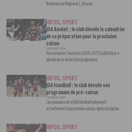
Bordeaux en Régional 1, Brayan...
INFOS
,
SPORT
JDA Basket : le club dévoile le calendrier
de sa préparation pour la prochaine
saison
28 JUILLET, 2026
Pour préparer l'exercice 2026-2027, la JDA Dijon a
décidé de se doter d'un programme...
INFOS
,
SPORT
JDA Handball : le club dévoile son
programme de pré-saison
28 JUILLET, 2026
Les joueuses de la JDA Handball préparent
actuellement la prochaine saison. Après la reprise...
INFOS
,
SPORT