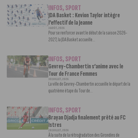
INFOS
,
SPORT
JDA Basket : Kevion Taylor intègre
l’effectif de la Jeanne
3 AOÛT, 2026
Pour se renforcer avant le début de la saison 2026-
2027, la JDA Basket accueille...
INFOS
,
SPORT
Gevrey-Chambertin s’anime avec le
Tour de France Femmes
30 JUILLET, 2026
La ville de Gevrey-Chambertin accueille le départ de la
quatrième étape du Tour de...
INFOS
,
SPORT
Brayan Djadja finalement prêté au FC
Istres
28 JUILLET, 2026
À la suite de la rétrogradation des Girondins de