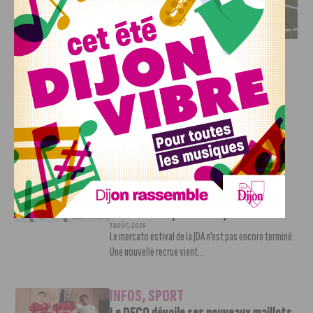
DFCO : RENCONTRE AVEC PIERRE-HENRI DEBALLON,
L’ARTISAN DE LA MONTÉE EN LIGUE 2
INFOS
,
SPORT
DFCO : Rencontre avec Pierre-Henri
Deballon, l’artisan de la montée en
Ligue 2
7 AOÛT, 2026
Le DFCO est de retour en Ligue 2 après trois ans
d’absence. La saison...
INFOS
,
SPORT
Nouvelle arrivée à la JDA Basket,
Shevon Thompson est dijonnais
7 AOÛT, 2026
Le mercato estival de la JDA n’est pas encore terminé.
Une nouvelle recrue vient...
INFOS
,
SPORT
Le DFCO dévoile ses nouveaux maillots