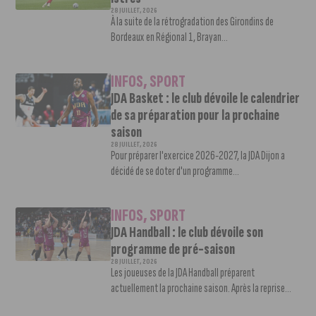
28 JUILLET, 2026
À la suite de la rétrogradation des Girondins de
Bordeaux en Régional 1, Brayan...
INFOS
,
SPORT
JDA Basket : le club dévoile le calendrier
de sa préparation pour la prochaine
saison
28 JUILLET, 2026
Pour préparer l'exercice 2026-2027, la JDA Dijon a
décidé de se doter d'un programme...
INFOS
,
SPORT
JDA Handball : le club dévoile son
programme de pré-saison
28 JUILLET, 2026
Les joueuses de la JDA Handball préparent
actuellement la prochaine saison. Après la reprise...