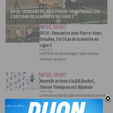
DFCO : RENCONTRE AVEC PIERRE-HENRI DEBALLON,
L’ARTISAN DE LA MONTÉE EN LIGUE 2
INFOS
,
SPORT
DFCO : Rencontre avec Pierre-Henri
Deballon, l’artisan de la montée en
Ligue 2
7 AOÛT, 2026
Le DFCO est de retour en Ligue 2 après trois ans
d’absence. La saison...
INFOS
,
SPORT
Nouvelle arrivée à la JDA Basket,
Shevon Thompson est dijonnais
7 AOÛT, 2026
Le mercato estival de la JDA n’est pas encore terminé.
Une nouvelle recrue vient...