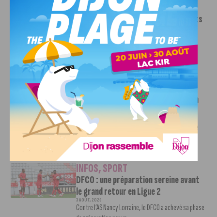
INFOS
,
SPORT
Le DFCO dévoile ses nouveaux maillots
pour la saison 2026-2027
6 AOÛT, 2026
Le club dijonnais a présenté ses nouveaux maillots
pour son retour en Ligue 2....
INFOS
,
SPORT
Faire le tour de la Côte-d’Or à vélo en
trois jours : le défi de Victor Bosoni
5 AOÛT, 2026
Le challenge que s’apprête à relever l’ultra-cycliste
Victor Bosoni est simple : parcourir 571...
INFOS
,
SPORT
DFCO : une préparation sereine avant
le grand retour en Ligue 2
3 AOÛT, 2026
Contre l’AS Nancy Lorraine, le DFCO a achevé sa phase