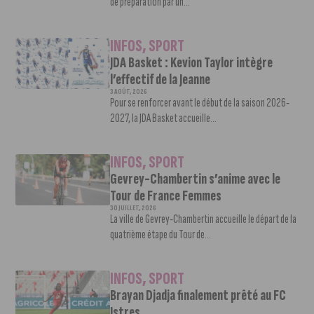
de préparation par un...
INFOS
,
SPORT
JDA Basket : Kevion Taylor intègre
l’effectif de la Jeanne
3 AOÛT, 2026
Pour se renforcer avant le début de la saison 2026-
2027, la JDA Basket accueille...
INFOS
,
SPORT
Gevrey-Chambertin s’anime avec le
Tour de France Femmes
30 JUILLET, 2026
La ville de Gevrey-Chambertin accueille le départ de la
quatrième étape du Tour de...
INFOS
,
SPORT
Brayan Djadja finalement prêté au FC
Istres