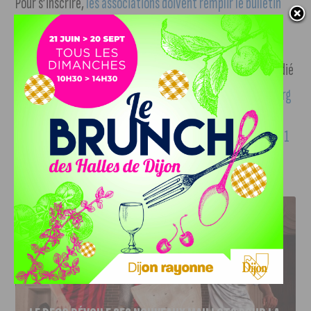
Pour s’inscrire,
les associations doivent remplir le bulletin
d’inscription en ligne.
Vous pouvez également consulter le site spécialement dédié
à la manifestation à l’adresse suivante :
www.legranddej.org
Réseaux sociaux :
https://www.facebook.com/LeGrandDej21
J'AIME LE DFCO