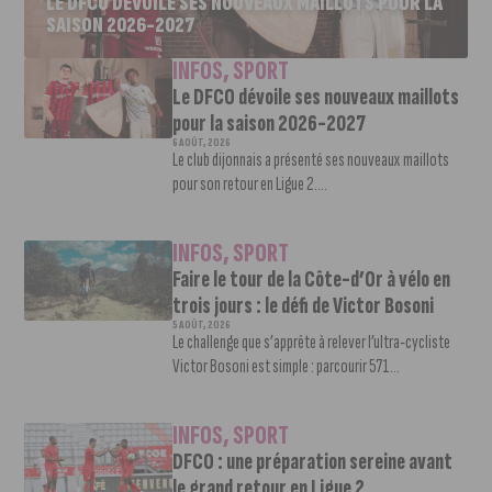
LE DFCO DÉVOILE SES NOUVEAUX MAILLOTS POUR LA
SAISON 2026-2027
INFOS
,
SPORT
Le DFCO dévoile ses nouveaux maillots
pour la saison 2026-2027
6 AOÛT, 2026
Le club dijonnais a présenté ses nouveaux maillots
pour son retour en Ligue 2....
INFOS
,
SPORT
Faire le tour de la Côte-d’Or à vélo en
trois jours : le défi de Victor Bosoni
5 AOÛT, 2026
Le challenge que s’apprête à relever l’ultra-cycliste
Victor Bosoni est simple : parcourir 571...
INFOS
,
SPORT
DFCO : une préparation sereine avant
le grand retour en Ligue 2