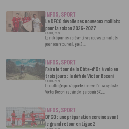
INFOS
,
SPORT
Le DFCO dévoile ses nouveaux maillots
pour la saison 2026-2027
6 AOÛT, 2026
Le club dijonnais a présenté ses nouveaux maillots
pour son retour en Ligue 2....
INFOS
,
SPORT
Faire le tour de la Côte-d’Or à vélo en
trois jours : le défi de Victor Bosoni
5 AOÛT, 2026
Le challenge que s’apprête à relever l’ultra-cycliste
Victor Bosoni est simple : parcourir 571...
INFOS
,
SPORT
DFCO : une préparation sereine avant
le grand retour en Ligue 2
3 AOÛT, 2026