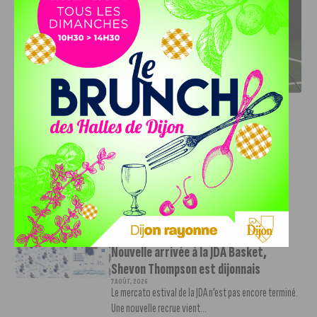
DFCO : RENCONTRE AVEC PIERRE-HENRI DEBALLON,
L’ARTISAN DE LA MONTÉE EN LIGUE 2
INFOS
,
SPORT
DFCO : Rencontre avec Pierre-Henri
Deballon, l’artisan de la montée en
Ligue 2
7 AOÛT, 2026
Le DFCO est de retour en Ligue 2 après trois ans
d’absence. La saison...
INFOS
,
SPORT
Nouvelle arrivée à la JDA Basket,
Shevon Thompson est dijonnais
7 AOÛT, 2026
Le mercato estival de la JDA n’est pas encore terminé.
Une nouvelle recrue vient...