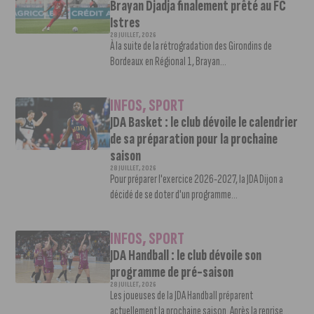
Brayan Djadja finalement prêté au FC
Istres
28 JUILLET, 2026
À la suite de la rétrogradation des Girondins de
Bordeaux en Régional 1, Brayan...
INFOS
,
SPORT
JDA Basket : le club dévoile le calendrier
de sa préparation pour la prochaine
saison
28 JUILLET, 2026
Pour préparer l'exercice 2026-2027, la JDA Dijon a
décidé de se doter d'un programme...
INFOS
,
SPORT
JDA Handball : le club dévoile son
programme de pré-saison
28 JUILLET, 2026
Les joueuses de la JDA Handball préparent
actuellement la prochaine saison. Après la reprise...