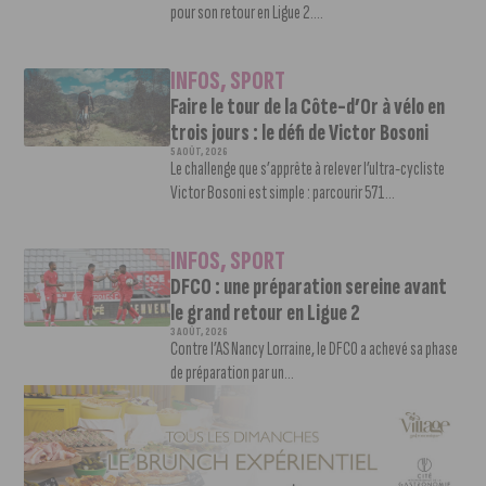
pour son retour en Ligue 2....
INFOS
,
SPORT
Faire le tour de la Côte-d’Or à vélo en
trois jours : le défi de Victor Bosoni
5 AOÛT, 2026
Le challenge que s’apprête à relever l’ultra-cycliste
Victor Bosoni est simple : parcourir 571...
INFOS
,
SPORT
DFCO : une préparation sereine avant
le grand retour en Ligue 2
3 AOÛT, 2026
Contre l’AS Nancy Lorraine, le DFCO a achevé sa phase
de préparation par un...