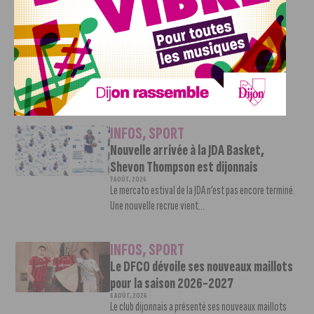
INFOS
,
SPORT
DFCO : Rencontre avec Pierre-Henri
Deballon, l’artisan de la montée en
Ligue 2
7 AOÛT, 2026
Le DFCO est de retour en Ligue 2 après trois ans
d’absence. La saison...
INFOS
,
SPORT
Nouvelle arrivée à la JDA Basket,
Shevon Thompson est dijonnais
7 AOÛT, 2026
Le mercato estival de la JDA n’est pas encore terminé.
Une nouvelle recrue vient...
INFOS
,
SPORT
Le DFCO dévoile ses nouveaux maillots
pour la saison 2026-2027
6 AOÛT, 2026
Le club dijonnais a présenté ses nouveaux maillots