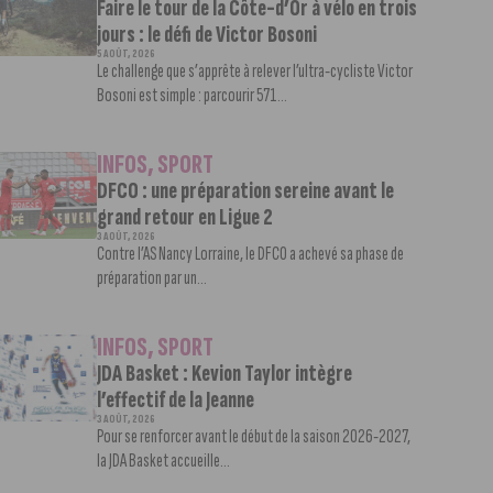
Faire le tour de la Côte-d’Or à vélo en trois
jours : le défi de Victor Bosoni
5 AOÛT, 2026
Le challenge que s’apprête à relever l’ultra-cycliste Victor
Bosoni est simple : parcourir 571...
INFOS
,
SPORT
DFCO : une préparation sereine avant le
grand retour en Ligue 2
3 AOÛT, 2026
Contre l’AS Nancy Lorraine, le DFCO a achevé sa phase de
préparation par un...
INFOS
,
SPORT
JDA Basket : Kevion Taylor intègre
l’effectif de la Jeanne
3 AOÛT, 2026
Pour se renforcer avant le début de la saison 2026-2027,
la JDA Basket accueille...