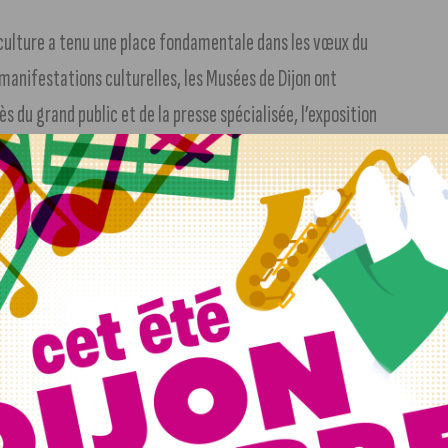
a culture a tenu une place fondamentale dans les vœux du
manifestations culturelles, les Musées de Dijon ont
s du grand public et de la presse spécialisée, l’exposition
ngouement pour l’art asiatique en France, a même été
re culturelle ne faiblira pas. Cet investissement continu et
n cadre particulièrement propice. Notre Métropole regorge de
ois Rebsamen.
tiqué aussi bien en sport-santé qu’au plus haut niveau à
 dont le temple dijonnais qu’est la Cité a fait plus d’un
t au cœur du rassemblement souhaité par le maire de Dijon