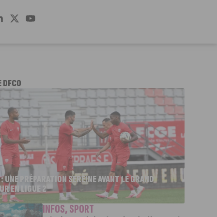
E DFCO
 : UNE PRÉPARATION SEREINE AVANT LE GRAND
UR EN LIGUE 2
INFOS
,
SPORT