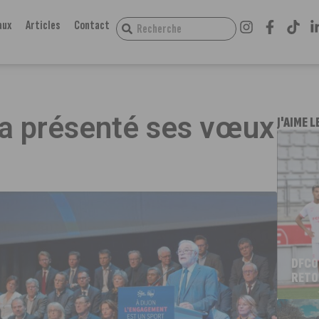
aux
Articles
Contact
a présenté ses vœux
J'AIME L
DFCO
RETO