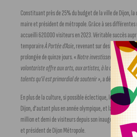
Constituant près de 25% du budget de la ville de Dijon, l
maire et président de métropole. Grâce à ses différentes 
accueilli 620.000 visiteurs en 2023. Véritable succès auprè
temporaire
À Portée d’Asie
, revenant sur des siècles d’e
prolongée de quinze jours. «
Notre investissement en matiè
volontariste offre aux arts, aux artistes, à la création, u
talents qu’il est primordial de soutenir »
, a déclaré Franç
En plus de la culture, si possible éclectique, le sport, pra
Dijon, d’autant plus en année olympique, et la gastronomie,
million et demi de visiteurs depuis son inauguration, son
et président de Dijon Métropole.