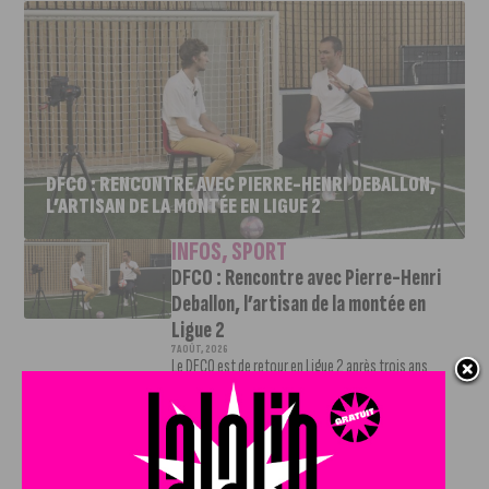
DFCO : RENCONTRE AVEC PIERRE-HENRI DEBALLON,
L’ARTISAN DE LA MONTÉE EN LIGUE 2
INFOS
,
SPORT
DFCO : Rencontre avec Pierre-Henri
Deballon, l’artisan de la montée en
Ligue 2
7 AOÛT, 2026
Le DFCO est de retour en Ligue 2 après trois ans
d’absence. La saison...
INFOS
,
SPORT
Nouvelle arrivée à la JDA Basket,