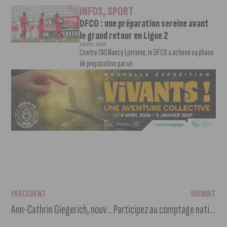
INFOS
,
SPORT
DFCO : une préparation sereine avant
le grand retour en Ligue 2
3 AOÛT, 2026
Contre l’AS Nancy Lorraine, le DFCO a achevé sa phase
de préparation par un...
PRÉCÉDENT
SUIVANT
Ann-Cathrin Giegerich, nouvelle recrue de la JDA Dijon Handball
Participez au comptage national des oiseaux ce week-end