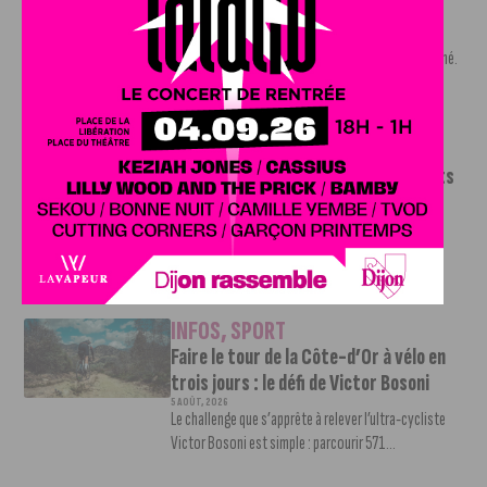
Shevon Thompson est dijonnais
7 AOÛT, 2026
Le mercato estival de la JDA n’est pas encore terminé.
Une nouvelle recrue vient...
INFOS
,
SPORT
Le DFCO dévoile ses nouveaux maillots
pour la saison 2026-2027
6 AOÛT, 2026
Le club dijonnais a présenté ses nouveaux maillots
pour son retour en Ligue 2....
INFOS
,
SPORT
Faire le tour de la Côte-d’Or à vélo en
trois jours : le défi de Victor Bosoni
5 AOÛT, 2026
Le challenge que s’apprête à relever l’ultra-cycliste
Victor Bosoni est simple : parcourir 571...