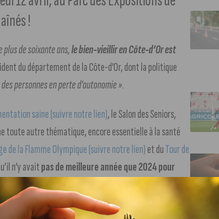
edi 12 avril, au Parc des Expositions de
aînés !
 plus de soixante ans,
le bien-vieillir en Côte-d’Or est
sident du département de la Côte-d’Or, dont la politique
 des personnes en perte d’autonomie »
.
mentation saine (suivre notre lien)
, le Salon des Seniors,
e toute autre thématique, encore essentielle à la santé
e de la Flamme Olympique (suivre notre lien)
et du
Tour de
qu’il n’y avait
pas de meilleure année que 2024 pour
ailleurs, plusieurs temps forts consacrés à ces deux