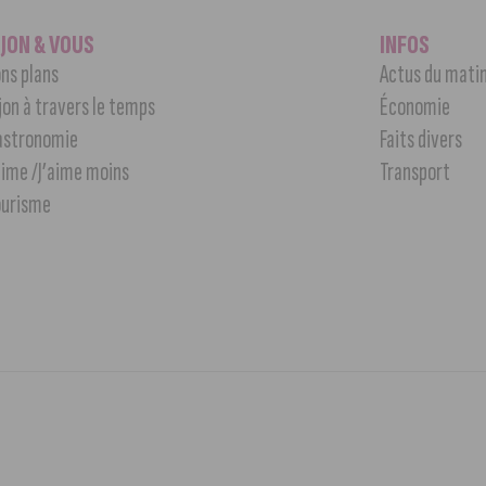
IJON & VOUS
INFOS
ns plans
Actus du mati
jon à travers le temps
Économie
astronomie
Faits divers
aime /J’aime moins
Transport
ourisme