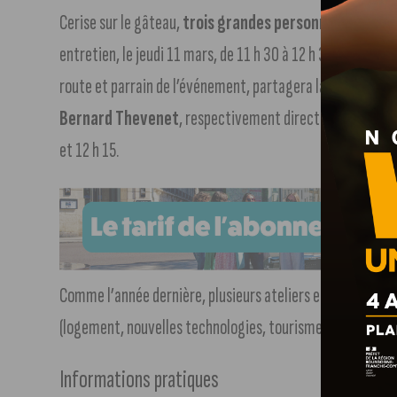
Cerise sur le gâteau,
trois grandes personnalités du 
entretien, le jeudi 11 mars, de 11 h 30 à 12 h 30,
Laurent 
route et parrain de l’événement, partagera la scène au P
Bernard Thevenet
, respectivement directeur et double
et 12 h 15.
Comme l’année dernière, plusieurs ateliers et mini-villag
(logement, nouvelles technologies, tourisme, mutuelles…
Informations pratiques