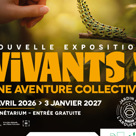
monde du cyclisme seront présentes
. Après un premier
Jalabert
, quatre fois numéro 1 mondial de cyclisme sur
arc des Expositions avec
Christian Prudhomme
et
 vainqueur du Tour de France, le lendemain, entre 11 h 45
es seront proposés sur les préoccupations des Seniors
).