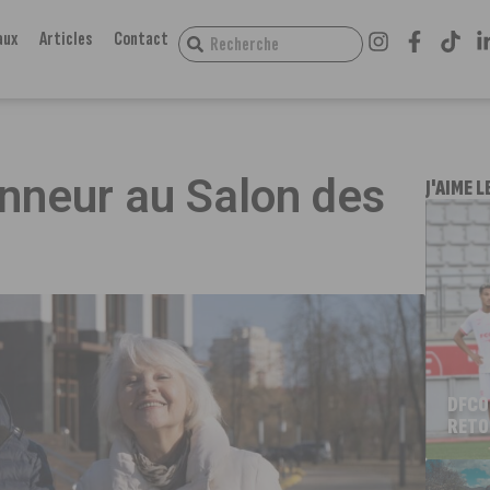
aux
Articles
Contact
onneur au Salon des
J'AIME L
DFCO
RETO