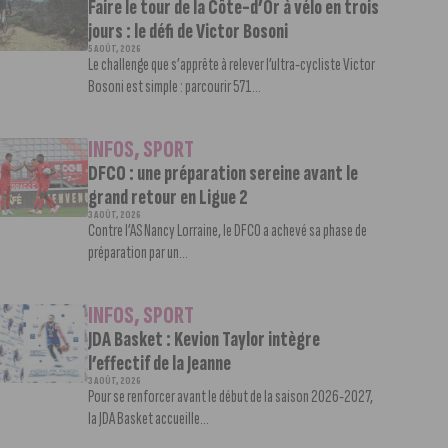
Faire le tour de la Côte-d’Or à vélo en trois
jours : le défi de Victor Bosoni
5 AOÛT, 2026
Le challenge que s’apprête à relever l’ultra-cycliste Victor
Bosoni est simple : parcourir 571...
INFOS
,
SPORT
DFCO : une préparation sereine avant le
grand retour en Ligue 2
3 AOÛT, 2026
Contre l’AS Nancy Lorraine, le DFCO a achevé sa phase de
préparation par un...
INFOS
,
SPORT
JDA Basket : Kevion Taylor intègre
l’effectif de la Jeanne
3 AOÛT, 2026
Pour se renforcer avant le début de la saison 2026-2027,
la JDA Basket accueille...