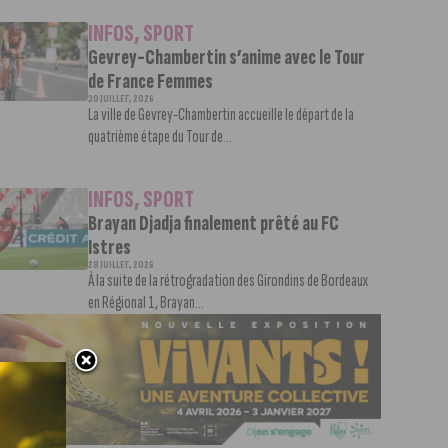
INFOS
,
SPORT
Gevrey-Chambertin s’anime avec le Tour
de France Femmes
30 JUILLET, 2026
La ville de Gevrey-Chambertin accueille le départ de la
quatrième étape du Tour de...
INFOS
,
SPORT
Brayan Djadja finalement prêté au FC
Istres
28 JUILLET, 2026
À la suite de la rétrogradation des Girondins de Bordeaux
en Régional 1, Brayan...