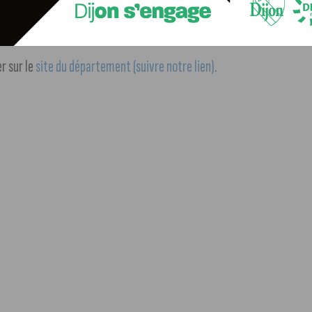
 au Parc des Expositions de Dijon. L’entrée est gratuite.
r sur le
site du département (suivre notre lien)
.