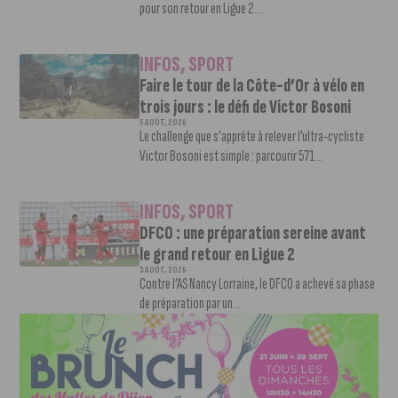
pour son retour en Ligue 2....
INFOS
,
SPORT
Faire le tour de la Côte-d’Or à vélo en
trois jours : le défi de Victor Bosoni
5 AOÛT, 2026
Le challenge que s’apprête à relever l’ultra-cycliste
Victor Bosoni est simple : parcourir 571...
INFOS
,
SPORT
DFCO : une préparation sereine avant
le grand retour en Ligue 2
3 AOÛT, 2026
Contre l’AS Nancy Lorraine, le DFCO a achevé sa phase
de préparation par un...