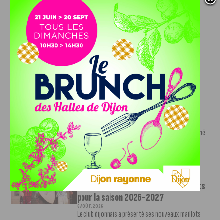
DFCO : Rencontre avec Pierre-Henri
Deballon, l’artisan de la montée en
Ligue 2
7 AOÛT, 2026
Le DFCO est de retour en Ligue 2 après trois ans
d’absence. La saison...
INFOS
,
SPORT
Nouvelle arrivée à la JDA Basket,
Shevon Thompson est dijonnais
7 AOÛT, 2026
Le mercato estival de la JDA n’est pas encore terminé.
Une nouvelle recrue vient...
INFOS
,
SPORT
Le DFCO dévoile ses nouveaux maillots
pour la saison 2026-2027
6 AOÛT, 2026
Le club dijonnais a présenté ses nouveaux maillots