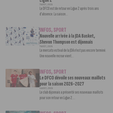
Ligue 2
7 AOÛT, 2026
Le DFCO est de retour en Ligue 2 après trois ans
d’absence. La saison...
INFOS
,
SPORT
Nouvelle arrivée à la JDA Basket,
Shevon Thompson est dijonnais
7 AOÛT, 2026
Le mercato estival de la JDA n’est pas encore terminé.
Une nouvelle recrue vient...
INFOS
,
SPORT
Le DFCO dévoile ses nouveaux maillots
pour la saison 2026-2027
6 AOÛT, 2026
Le club dijonnais a présenté ses nouveaux maillots
pour son retour en Ligue 2....