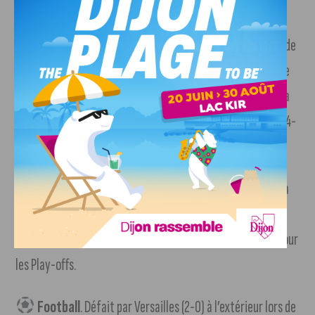
maintien, vendredi prochain à domicile face à Chartres.
Rugby
. Pour la dernière journée de Nationale 2, le Stade
Dijonnais a failli créer la sensation face à Mâcon, deuxième
de la poule, en perdant d’un point (15-14). Dijon termine à la
9e place, synonyme de maintien sportif pour la saison 2024-
2025.
Basket
. Durant la 28e journée de Betclic Elite, la JDA a
battu Strasbourg (80-68) à domicile. Il reste encore 5
journées à Dijon pour décrocher la 8e place qualificative pour
les Play-offs.
Football
. Défait par Versailles (2-0) à l’extérieur lors de