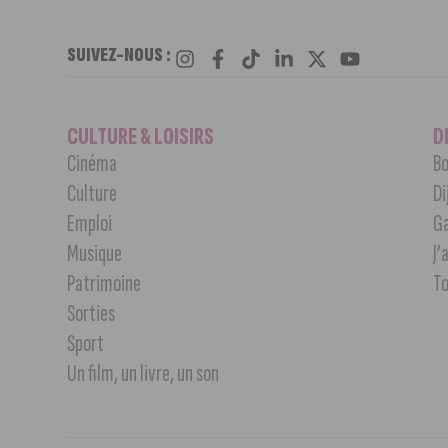
SUIVEZ-NOUS :
CULTURE & LOISIRS
D
Cinéma
Bo
Culture
Di
Emploi
G
Musique
J’
Patrimoine
T
Sorties
Sport
Un film, un livre, un son