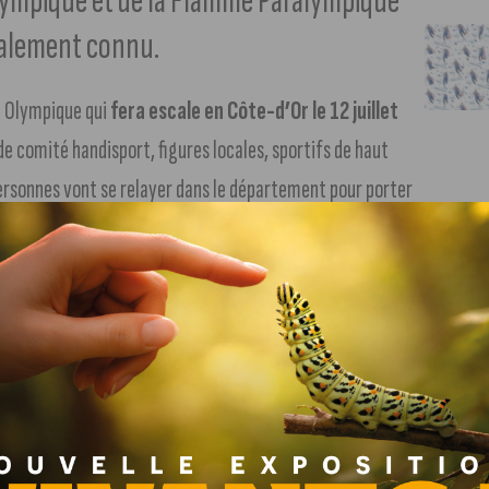
Olympique et de la Flamme Paralympique
également connu.
e Olympique qui
fera escale en Côte-d’Or le 12 juillet
de comité handisport, figures locales, sportifs de haut
ersonnes vont se relayer dans le département pour porter
 à l’instar de
Alizée Agier
(karatéka),
Denis Chevrot
n physique),
Corentin Le Guen
(rugby fauteuil),
Emma
s),
Marlène Spahr
(Break danceuse),
Laurea Mahieu
on Personnes en situation de handicap au sein du Comité