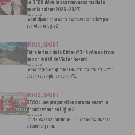
Le DFCO dévoile ses nouveaux maillots
pour la saison 2026-2027
6 AOÛT, 2026
Le club dijonnais a présenté ses nouveaux maillots pour
son retour en Ligue 2....
INFOS
,
SPORT
Faire le tour de la Côte-d’Or à vélo en trois
jours : le défi de Victor Bosoni
5 AOÛT, 2026
Le challenge que s’apprête à relever l’ultra-cycliste Victor
Bosoni est simple : parcourir 571...
INFOS
,
SPORT
DFCO : une préparation sereine avant le
grand retour en Ligue 2
3 AOÛT, 2026
Contre l’AS Nancy Lorraine, le DFCO a achevé sa phase de
préparation par un...