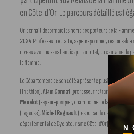
participeront aux Relais de la Flamme 
en Côte-d’Or. Le parcours détaillé est 
On connaît désormais les noms des porteurs de la Flamm
2024
. Professeur retraité, sapeur-pompier, responsable 
niveau avec ou sans handicap… au total, un centaine de p
la flamme.
Le Département de son côté a présenté plusieurs athlètes
(Triathlon),
Alain Donnat
(professeur retraité d’éducatio
Menelot
(sapeur-pompier, championne de lancer de poid
(nageuse),
Michel Regnault
(responsable de la commissi
départemental de Cyclotourisme Côte-d’Or).