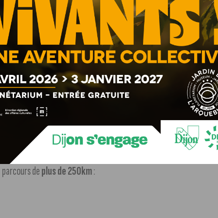
Olympiques ont proposé leurs porteurs. Dans la liste, on
toires à l’instar de
Karine Jobard-Garou
, maman d’une
n White-Sutton France ou encore l’entrepreneur
Jean-
n parcours de
plus de 250km
: