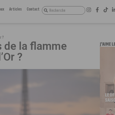
aux
Articles
Contact
r ?
s de la flamme
J'AIME L
’Or ?
LE D
SAIS