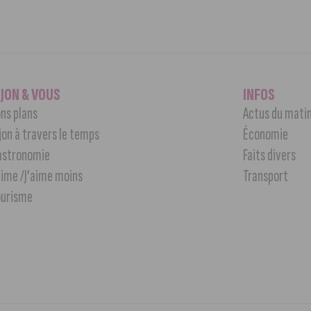
IJON & VOUS
INFOS
ns plans
Actus du mati
jon à travers le temps
Économie
astronomie
Faits divers
aime /J’aime moins
Transport
ourisme