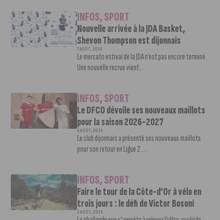
INFOS
,
SPORT
Nouvelle arrivée à la JDA Basket,
Shevon Thompson est dijonnais
7 AOÛT, 2026
Le mercato estival de la JDA n’est pas encore terminé.
Une nouvelle recrue vient...
INFOS
,
SPORT
Le DFCO dévoile ses nouveaux maillots
pour la saison 2026-2027
6 AOÛT, 2026
Le club dijonnais a présenté ses nouveaux maillots
pour son retour en Ligue 2....
INFOS
,
SPORT
Faire le tour de la Côte-d’Or à vélo en
trois jours : le défi de Victor Bosoni
5 AOÛT, 2026
Le challenge que s’apprête à relever l’ultra-cycliste