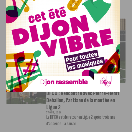
J'AIME LE DFCO
DFCO : RENCONTRE AVEC PIERRE-HENRI DEBALLON,
L’ARTISAN DE LA MONTÉE EN LIGUE 2
INFOS
,
SPORT
DFCO : Rencontre avec Pierre-Henri
Deballon, l’artisan de la montée en
Ligue 2
7 AOÛT, 2026
Le DFCO est de retour en Ligue 2 après trois ans
d’absence. La saison...