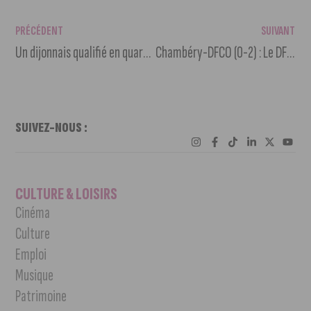
PRÉCÉDENT
SUIVANT
Un dijonnais qualifié en quarts de finale de « La France a un incroyable talent »
Chambéry-DFCO (0-2) : Le DFCO se qualifie pour les 32e de finale de Coupe de France
SUIVEZ-NOUS :
CULTURE & LOISIRS
Cinéma
Culture
Emploi
Musique
Patrimoine