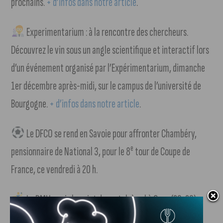
prochains.
+ d’infos dans notre article
.
Experimentarium : à la rencontre des chercheurs.
Découvrez le vin sous un angle scientifique et interactif lors
d’un événement organisé par l’Expérimentarium, dimanche
1er décembre après-midi, sur le campus de l’université de
Bourgogne.
+ d’infos dans notre article
.
Le DFCO se rend en Savoie pour affronter Chambéry,
e
pensionnaire de National 3, pour le 8
tour de Coupe de
France, ce vendredi à 20 h.
Le DMH a pris le point du match à nul à Caen (26-26).
e
Toujours invaincu, le club dijonnais occupe la 2
place à