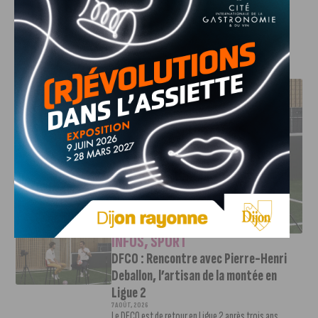
seulement un point de Frontignan.
J'AIME LE DFCO
DFCO : RENCONTRE AVEC PIERRE-HENRI DEBALLON,
L’ARTISAN DE LA MONTÉE EN LIGUE 2
INFOS
,
SPORT
DFCO : Rencontre avec Pierre-Henri
Deballon, l’artisan de la montée en
Ligue 2
7 AOÛT, 2026
Le DFCO est de retour en Ligue 2 après trois ans