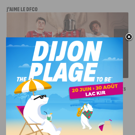
J'AIME LE DFCO
LE DFCO DÉVOILE SES NOUVEAUX MAILLOTS POUR LA
SAISON 2026-2027
INFOS
,
SPORT
Le DFCO dévoile ses nouveaux maillots
pour la saison 2026-2027
6 AOÛT, 2026
Le club dijonnais a présenté ses nouveaux maillots
pour son retour en Ligue 2....
INFOS
,
SPORT