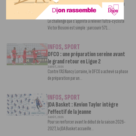
Faire le tour de la Côte-d’Or à vélo en
trois jours : le défi de Victor Bosoni
5 AOÛT, 2026
Le challenge que s’apprête à relever l’ultra-cycliste
Victor Bosoni est simple : parcourir 571...
INFOS
,
SPORT
DFCO : une préparation sereine avant
le grand retour en Ligue 2
3 AOÛT, 2026
Contre l’AS Nancy Lorraine, le DFCO a achevé sa phase
de préparation par un...
INFOS
,
SPORT
JDA Basket : Kevion Taylor intègre
l’effectif de la Jeanne
3 AOÛT, 2026
Pour se renforcer avant le début de la saison 2026-
2027, la JDA Basket accueille...