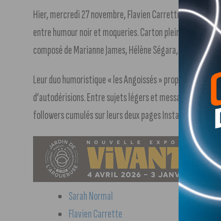
Hier, mercredi 27 novembre, Flavien Carrette et sa binô
entre humour noir et moqueries. Carton plein pour eux avec 
composé de Marianne James, Hélène Ségara, Sugar Sammy
Leur duo humoristique « les Angoissés » propose des sket
d’autodérisions. Entre sujets légers et messages lourds,
followers cumulés sur leurs deux pages Instagram.
Sarah Normal
Flavien Carrette