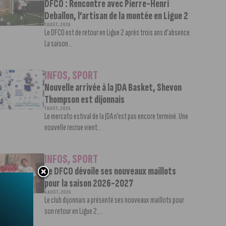
DFCO : Rencontre avec Pierre-Henri
Deballon, l’artisan de la montée en Ligue 2
7 AOÛT, 2026
Le DFCO est de retour en Ligue 2 après trois ans d’absence.
La saison...
INFOS
,
SPORT
Nouvelle arrivée à la JDA Basket, Shevon
Thompson est dijonnais
7 AOÛT, 2026
Le mercato estival de la JDA n’est pas encore terminé. Une
nouvelle recrue vient...
INFOS
,
SPORT
Le DFCO dévoile ses nouveaux maillots
pour la saison 2026-2027
6 AOÛT, 2026
Le club dijonnais a présenté ses nouveaux maillots pour
son retour en Ligue 2....