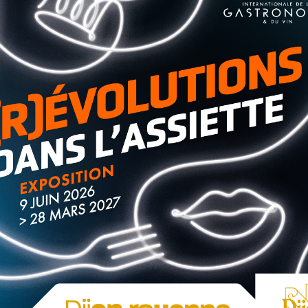
me, Sarah Normal, ont présenté un sketch à mi-chemin
4 « oui » du jury de « La France a un incroyable talent »,
 et Éric Antoine.
chs sur leurs expériences et émotions et ce, avec beaucoup
 Flavien Carrette et Sarah Normal comptent plus 6 000