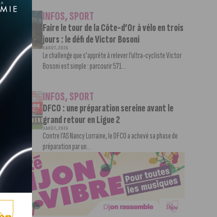
INFOS
,
SPORT
Faire le tour de la Côte-d’Or à vélo en trois
jours : le défi de Victor Bosoni
5 AOÛT, 2026
Le challenge que s’apprête à relever l’ultra-cycliste Victor
Bosoni est simple : parcourir 571...
INFOS
,
SPORT
DFCO : une préparation sereine avant le
grand retour en Ligue 2
3 AOÛT, 2026
Contre l’AS Nancy Lorraine, le DFCO a achevé sa phase de
préparation par un...