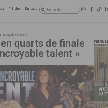
aux
Articles
Contact
un incroyable talent »
 en quarts de finale
J'AIME L
incroyable talent »
DFCO
L’ART