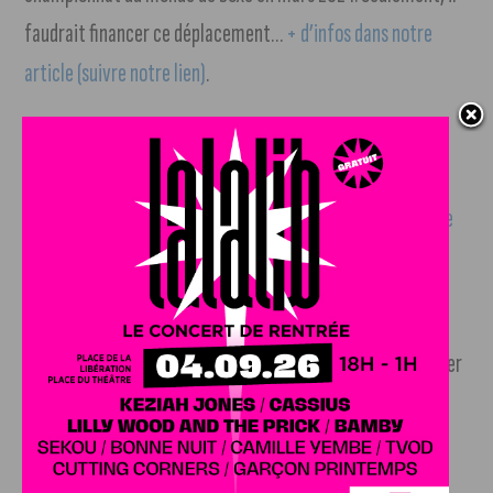
faudrait financer ce déplacement…
+ d’infos dans notre
article (suivre notre lien)
.
Piscine olympique
. Fermeture exceptionnelle de la
piscine olympique de Dijon, qui accueillera un meeting
national de natation fin janvier.
+ d’infos dans notre article
(suivre notre lien)
.
Handball
. Ligue Butagaz Énergie, 14ème match de la
saison 2023/2024 : la JDA Dijon Handball a gagné son premier
match de l’année à domicile avec un score final de 29 à 22.
J'AIME LE DFCO