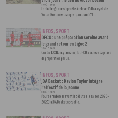
trois jours : le défi de Victor Bosoni
5 AOÛT, 2026
Le challenge que s’apprête à relever l’ultra-cycliste
Victor Bosoni est simple : parcourir 571...
INFOS
,
SPORT
DFCO : une préparation sereine avant
le grand retour en Ligue 2
3 AOÛT, 2026
Contre l’AS Nancy Lorraine, le DFCO a achevé sa phase
de préparation par un...
INFOS
,
SPORT
JDA Basket : Kevion Taylor intègre
l’effectif de la Jeanne
3 AOÛT, 2026
Pour se renforcer avant le début de la saison 2026-
2027, la JDA Basket accueille...