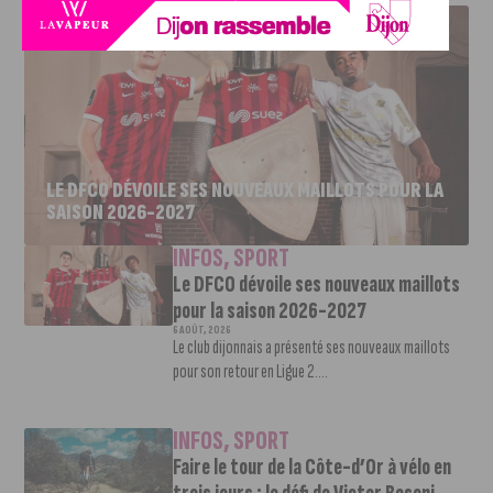
LE DFCO DÉVOILE SES NOUVEAUX MAILLOTS POUR LA
SAISON 2026-2027
INFOS
,
SPORT
Le DFCO dévoile ses nouveaux maillots
pour la saison 2026-2027
6 AOÛT, 2026
Le club dijonnais a présenté ses nouveaux maillots
pour son retour en Ligue 2....
INFOS
,
SPORT
Faire le tour de la Côte-d’Or à vélo en