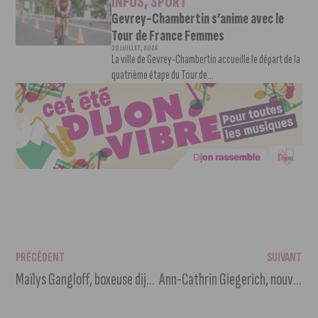
INFOS
,
SPORT
Gevrey-Chambertin s’anime avec le
Tour de France Femmes
30 JUILLET, 2026
La ville de Gevrey-Chambertin accueille le départ de la
quatrième étape du Tour de...
PRÉCÉDENT
SUIVANT
Maïlys Gangloff, boxeuse dijonnaise, en quête de dons pour le mondial.
Ann-Cathrin Giegerich, nouvelle recrue de la JDA Dijon Handball