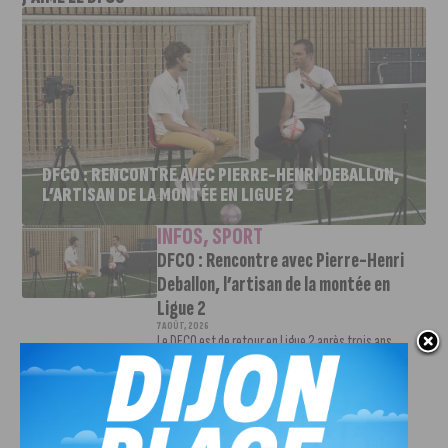
DFCO : RENCONTRE AVEC PIERRE-HENRI DEBALLON,
L’ARTISAN DE LA MONTÉE EN LIGUE 2
INFOS
,
SPORT
DFCO : Rencontre avec Pierre-Henri
Deballon, l’artisan de la montée en
Ligue 2
7 AOÛT, 2026
Le DFCO est de retour en Ligue 2 après trois ans
d’absence. La saison...
INFOS
,
SPORT