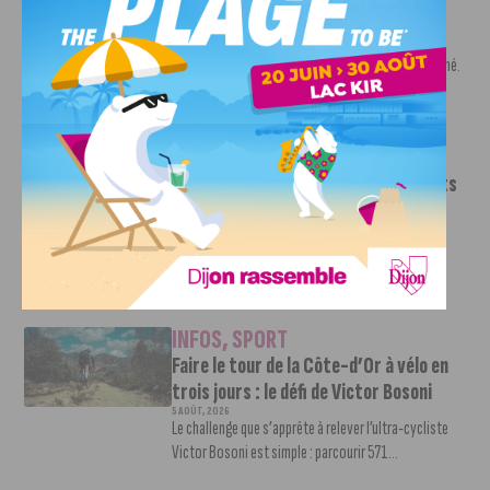
Nouvelle arrivée à la JDA Basket,
Shevon Thompson est dijonnais
7 AOÛT, 2026
Le mercato estival de la JDA n’est pas encore terminé.
Une nouvelle recrue vient...
INFOS
,
SPORT
Le DFCO dévoile ses nouveaux maillots
pour la saison 2026-2027
6 AOÛT, 2026
Le club dijonnais a présenté ses nouveaux maillots
pour son retour en Ligue 2....
INFOS
,
SPORT
Faire le tour de la Côte-d’Or à vélo en
trois jours : le défi de Victor Bosoni
5 AOÛT, 2026
Le challenge que s’apprête à relever l’ultra-cycliste
Victor Bosoni est simple : parcourir 571...