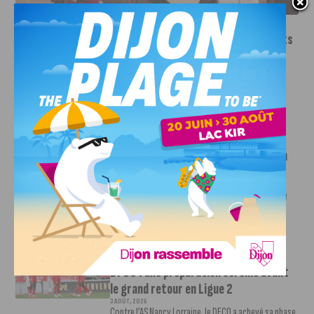
INFOS
,
SPORT
Le DFCO dévoile ses nouveaux maillots
pour la saison 2026-2027
6 AOÛT, 2026
Le club dijonnais a présenté ses nouveaux maillots
pour son retour en Ligue 2....
INFOS
,
SPORT
Faire le tour de la Côte-d’Or à vélo en
trois jours : le défi de Victor Bosoni
5 AOÛT, 2026
Le challenge que s’apprête à relever l’ultra-cycliste
Victor Bosoni est simple : parcourir 571...
INFOS
,
SPORT
DFCO : une préparation sereine avant
le grand retour en Ligue 2
3 AOÛT, 2026
Contre l’AS Nancy Lorraine, le DFCO a achevé sa phase