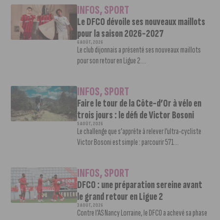
INFOS
,
SPORT
Le DFCO dévoile ses nouveaux maillots
pour la saison 2026-2027
6 AOÛT, 2026
Le club dijonnais a présenté ses nouveaux maillots
pour son retour en Ligue 2....
INFOS
,
SPORT
Faire le tour de la Côte-d’Or à vélo en
trois jours : le défi de Victor Bosoni
5 AOÛT, 2026
Le challenge que s’apprête à relever l’ultra-cycliste
Victor Bosoni est simple : parcourir 571...
INFOS
,
SPORT
DFCO : une préparation sereine avant
le grand retour en Ligue 2
3 AOÛT, 2026
Contre l’AS Nancy Lorraine, le DFCO a achevé sa phase