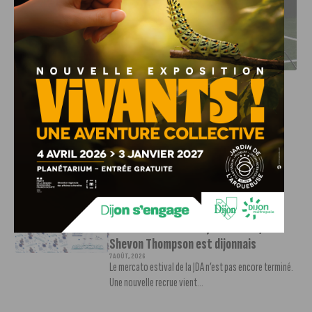
DFCO : RENCONTRE AVEC PIERRE-HENRI DEBALLON,
L’ARTISAN DE LA MONTÉE EN LIGUE 2
INFOS
,
SPORT
DFCO : Rencontre avec Pierre-Henri
Deballon, l’artisan de la montée en
Ligue 2
7 AOÛT, 2026
Le DFCO est de retour en Ligue 2 après trois ans
d’absence. La saison...
INFOS
,
SPORT
Nouvelle arrivée à la JDA Basket,
Shevon Thompson est dijonnais
7 AOÛT, 2026
Le mercato estival de la JDA n’est pas encore terminé.
Une nouvelle recrue vient...