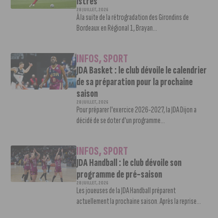
Istres
28 JUILLET, 2026
À la suite de la rétrogradation des Girondins de
Bordeaux en Régional 1, Brayan...
INFOS
,
SPORT
JDA Basket : le club dévoile le calendrier
de sa préparation pour la prochaine
saison
28 JUILLET, 2026
Pour préparer l'exercice 2026-2027, la JDA Dijon a
décidé de se doter d'un programme...
INFOS
,
SPORT
JDA Handball : le club dévoile son
programme de pré-saison
28 JUILLET, 2026
Les joueuses de la JDA Handball préparent
actuellement la prochaine saison. Après la reprise...