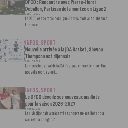
DFCO : Rencontre avec Pierre-Henri
Deballon, l’artisan de la montée en Ligue 2
7 AOÛT, 2026
Le DFCO est de retour en Ligue 2 après trois ans d’absence.
La saison...
INFOS
,
SPORT
Nouvelle arrivée à la JDA Basket, Shevon
Thompson est dijonnais
7 AOÛT, 2026
Le mercato estival de la JDA n’est pas encore terminé. Une
nouvelle recrue vient...
INFOS
,
SPORT
Le DFCO dévoile ses nouveaux maillots
pour la saison 2026-2027
6 AOÛT, 2026
Le club dijonnais a présenté ses nouveaux maillots pour
son retour en Ligue 2....