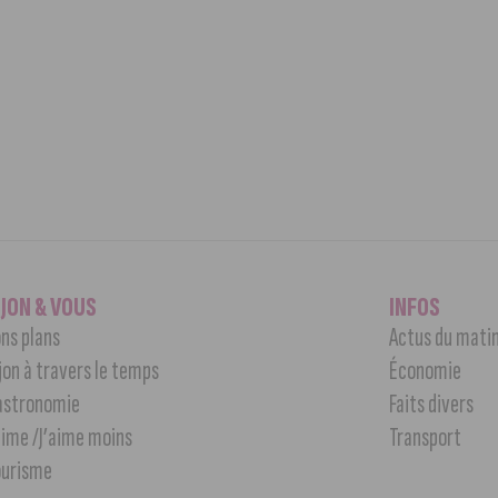
IJON & VOUS
INFOS
ns plans
Actus du mati
jon à travers le temps
Économie
astronomie
Faits divers
aime /J’aime moins
Transport
ourisme