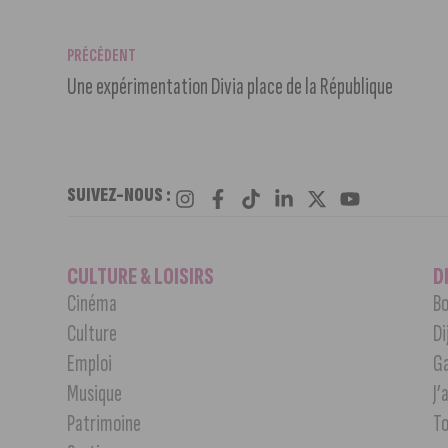
PRÉCÉDENT
Une expérimentation Divia place de la République
SUIVEZ-NOUS :
CULTURE & LOISIRS
D
Cinéma
Bo
Culture
Di
Emploi
G
Musique
J’
Patrimoine
T