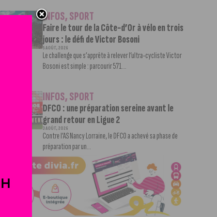
INFOS
,
SPORT
Faire le tour de la Côte-d’Or à vélo en trois
jours : le défi de Victor Bosoni
5 AOÛT, 2026
Le challenge que s’apprête à relever l’ultra-cycliste Victor
Bosoni est simple : parcourir 571...
INFOS
,
SPORT
DFCO : une préparation sereine avant le
grand retour en Ligue 2
3 AOÛT, 2026
Contre l’AS Nancy Lorraine, le DFCO a achevé sa phase de
préparation par un...