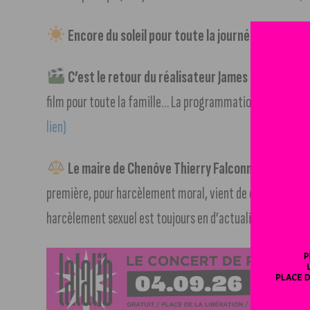
Encore du soleil pour toute la journée !
Le mercure
C’est le retour du réalisateur James Cameron au
film pour toute la famille… La programmation cinéma de
lien)
Le maire de Chenôve Thierry Falconnet était so
première, pour harcèlement moral, vient de classer sans p
harcèlement sexuel est toujours en d’actualité ; une enqu