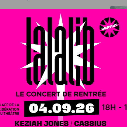
 oscillera entre 10 et 18 degrés à la mi-journée.
 cinéma !
Cette semaine, vous pourrez aussi découvrir un
 cette semaine
à découvrir dans notre article (suivre notre
us le coup de deux plaintes pour harcèlement
. La
ar le parquet de Dijon. La seconde plainte pour
ête est toujours en cours.