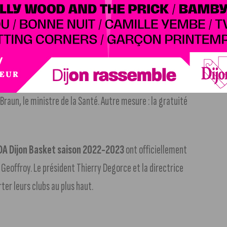
ui à Dijon.
La secrétaire d’État auprès de la Première
a Vie associative sera en visite toute la journée, pour
eneuriat féminin.
 toutes les femmes
en pharmacie et sans ordonnance,
 Braun, le ministre de la Santé. Autre mesure : la gratuité
 JDA Dijon Basket saison 2022-2023
ont officiellement
 Geoffroy. Le président Thierry Degorce et la directrice
ter leurs clubs au plus haut.