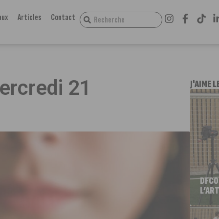
aux
Articles
Contact
ercredi 21
J'AIME L
DFCO
L’ART