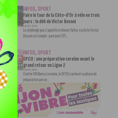
INFOS
,
SPORT
Faire le tour de la Côte-d’Or à vélo en trois
jours : le défi de Victor Bosoni
5 AOÛT, 2026
Le challenge que s’apprête à relever l’ultra-cycliste Victor
Bosoni est simple : parcourir 571...
INFOS
,
SPORT
DFCO : une préparation sereine avant le
grand retour en Ligue 2
3 AOÛT, 2026
Contre l’AS Nancy Lorraine, le DFCO a achevé sa phase de
préparation par un...