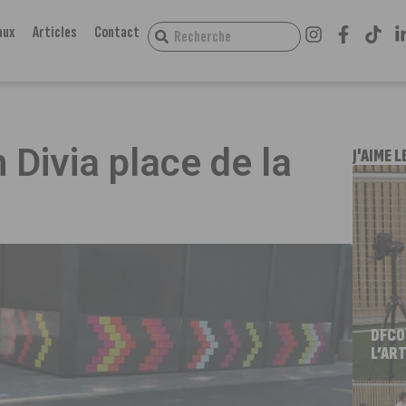
aux
Articles
Contact
Divia place de la
J'AIME L
DFCO
L’ART