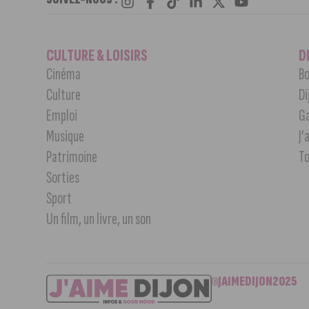
CULTURE & LOISIRS
D
Cinéma
Bo
Culture
Di
Emploi
G
Musique
J’
Patrimoine
T
Sorties
Sport
Un film, un livre, un son
©JAIMEDIJON2025