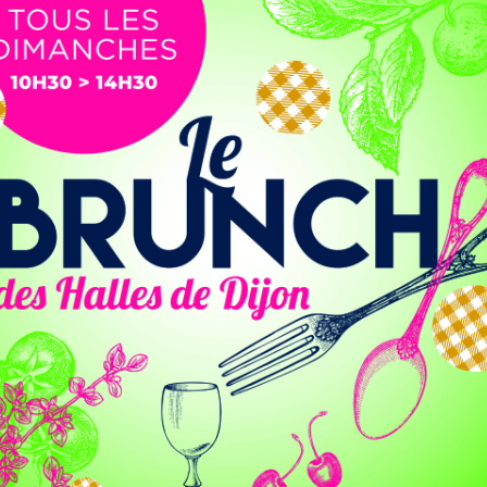
Dijon.
ue est aujourd’hui l’un des principaux pôles d’échange de
nes T1 et T2, des Lianes 3 et 6 et de la navette CITY.
Mobilités teste de nouveaux dispositifs. Un important
ublique avec
la présence de marquages au sol, de
tram et les arrêts de bus
.
fait l’objet d’un habillage particulier indiquant la bonne