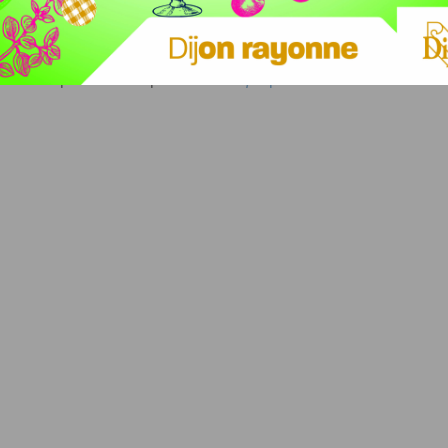
fera l’objet d’une enquête
jusqu’au 9 octobre. Vous
êts de la place de la Rep ou de devoir
y répondre sur le site