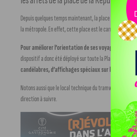
les arrêts de la place de la République, à 
Depuis quelques temps maintenant, la place de la Républiq
la métropole. En effet, cette place est le carrefour des lig
Pour améliorer l’orientation de ses voyageurs
, Divia
dispositif a donc été déployé sur toute la Place de la Rép
candélabres, d’affichages spéciaux sur les stations 
Notons aussi que le local technique du tramway a lui aussi 
direction à suivre.