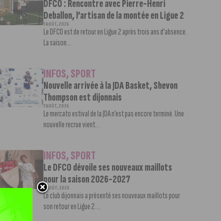
DFCO : Rencontre avec Pierre-Henri
Deballon, l’artisan de la montée en Ligue 2
7 AOÛT, 2026
Le DFCO est de retour en Ligue 2 après trois ans d’absence.
La saison...
INFOS
,
SPORT
Nouvelle arrivée à la JDA Basket, Shevon
Thompson est dijonnais
7 AOÛT, 2026
Le mercato estival de la JDA n’est pas encore terminé. Une
nouvelle recrue vient...
INFOS
,
SPORT
Le DFCO dévoile ses nouveaux maillots
pour la saison 2026-2027
6 AOÛT, 2026
Le club dijonnais a présenté ses nouveaux maillots pour
son retour en Ligue 2....