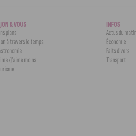
IJON & VOUS
INFOS
ns plans
Actus du mati
jon à travers le temps
Économie
astronomie
Faits divers
aime /J’aime moins
Transport
ourisme