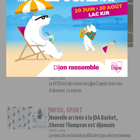
DFCO : RENCONTRE AVEC PIERRE-HENRI DEBALLON,
L’ARTISAN DE LA MONTÉE EN LIGUE 2
INFOS
,
SPORT
DFCO : Rencontre avec Pierre-Henri
Deballon, l’artisan de la montée en
Ligue 2
7 AOÛT, 2026
Le DFCO est de retour en Ligue 2 après trois ans
d’absence. La saison...
INFOS
,
SPORT
Nouvelle arrivée à la JDA Basket,
Shevon Thompson est dijonnais
7 AOÛT, 2026
Le mercato estival de la JDA n’est pas encore terminé.