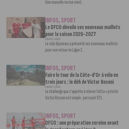
Une nouvelle recrue vient...
INFOS
,
SPORT
Le DFCO dévoile ses nouveaux maillots
pour la saison 2026-2027
6 AOÛT, 2026
Le club dijonnais a présenté ses nouveaux maillots
pour son retour en Ligue 2....
INFOS
,
SPORT
Faire le tour de la Côte-d’Or à vélo en
trois jours : le défi de Victor Bosoni
5 AOÛT, 2026
Le challenge que s’apprête à relever l’ultra-cycliste
Victor Bosoni est simple : parcourir 571...
INFOS
,
SPORT
DFCO : une préparation sereine avant