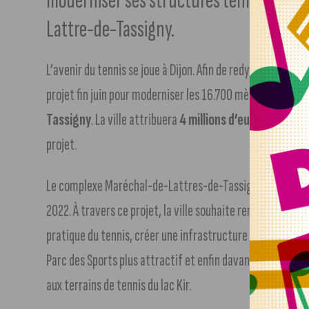
moderniser ses structures tennistiques
Lattre-de-Tassigny.
L’avenir du tennis se joue à Dijon. Afin de redynamiser la pra
projet fin juin pour moderniser les 16.700 mètres carrés 
Tassigny
. La ville attribuera
4 millions d’euros
de subven
projet.
Le complexe Maréchal-de-Lattres-de-Tassigny possède
2022. À travers ce projet, la ville souhaite remplir divers o
pratique du tennis, créer une infrastructure modernisée a
Parc des Sports plus attractif et enfin davantage attirer l
aux terrains de tennis du lac Kir.