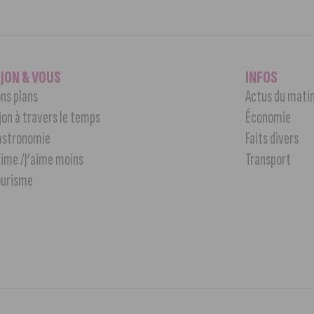
IJON & VOUS
INFOS
ns plans
Actus du mati
jon à travers le temps
Économie
astronomie
Faits divers
aime /J’aime moins
Transport
ourisme