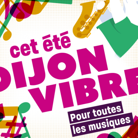
, dont le complexe sportif Maréchal-de-
tique de la discipline, la ville de Dijon a fait un appel à
du
complexe sportif Maréchal-de-Lattre-de-
tion à l’association sportive qui prendra en charge le
13 terrains
de tennis et deux terrains de padel depuis
bjectifs : rationaliser les biens immobiliers liés à la
vec une cour intérieure et extérieure, rendre le site du
es publics à la discipline. Sa transformation sera un appui