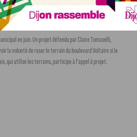
municipal en juin. Un projet défendu par Claire Tomaselli,
ir la volonté de raser le terrain du boulevard Voltaire si le
s, qui utilise les terrains, participe à l’appel à projet.