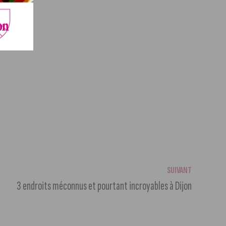
SUIVANT
3 endroits méconnus et pourtant incroyables à Dijon