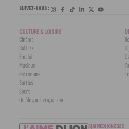
SUIVEZ-NOUS :
CULTURE & LOISIRS
D
Cinéma
Bo
Culture
Di
Emploi
G
Musique
J’
Patrimoine
T
Sorties
Sport
Un film, un livre, un son
©JAIMEDIJON2025