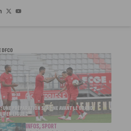
E DFCO
 : UNE PRÉPARATION SEREINE AVANT LE GRAND
UR EN LIGUE 2
INFOS
,
SPORT