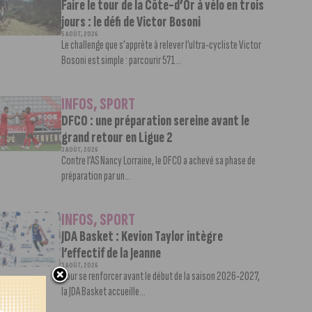
Faire le tour de la Côte-d’Or à vélo en trois
jours : le défi de Victor Bosoni
5 AOÛT, 2026
Le challenge que s’apprête à relever l’ultra-cycliste Victor
Bosoni est simple : parcourir 571...
INFOS
,
SPORT
DFCO : une préparation sereine avant le
grand retour en Ligue 2
3 AOÛT, 2026
Contre l’AS Nancy Lorraine, le DFCO a achevé sa phase de
préparation par un...
INFOS
,
SPORT
JDA Basket : Kevion Taylor intègre
l’effectif de la Jeanne
3 AOÛT, 2026
Pour se renforcer avant le début de la saison 2026-2027,
la JDA Basket accueille...