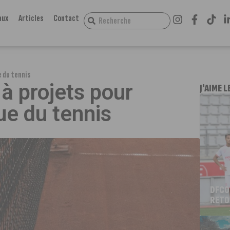
aux
Articles
Contact
e du tennis
 à projets pour
J'AIME L
ue du tennis
DFCO
RETO